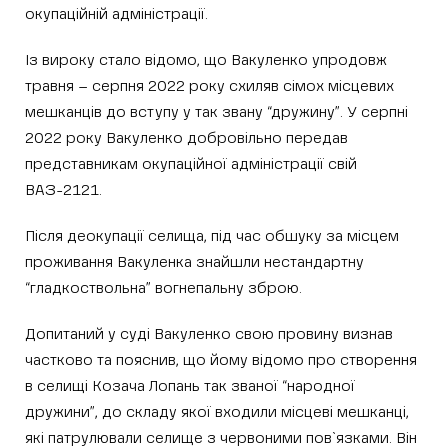
окупаційній адміністрації.
Із вироку стало відомо, що Вакуленко упродовж
травня – серпня 2022 року схиляв сімох місцевих
мешканців до вступу у так звану “дружину”. У серпні
2022 року Вакуленко добровільно передав
представникам окупаційної адміністрації свій
ВАЗ-2121.
Після деокупації селища, під час обшуку за місцем
проживання Вакуленка знайшли нестандартну
“гладкоствольна” вогнепальну зброю.
Допитаний у суді Вакуленко свою провину визнав
частково та пояснив, що йому відомо про створення
в селищі Козача Лопань так званої “народної
дружини”, до складу якої входили місцеві мешканці,
які патрулювали селище з червоними пов`язками. Він