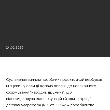
24.02.2025
Суд визнав винним пособника росіян, який вербував
місцевих у селищі Козача Лопань до незаконного
формування “народна дружина”, що
підпорядковуваклось окупаційній адміністрації
держави-агресора (ч. 1 ст. 111-2 – пособництво