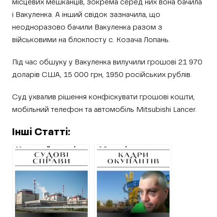
місцевих мешканців, зокрема серед них вона бачила
і Вакуленка. А інший свідок зазначила, що
неодноразово бачили Вакуленка разом з
військовими на блокпосту с. Козача Лопань.
Під час обшуку у Вакуленка вилучили грошові 21 970
доларів США, 15 000 грн, 1950 російських рублів.
Суд ухвалив рішення конфіскувати грошові кошти,
мобільний телефон та автомобіль Mitsubishi Lancer.
Інші Статті:
Умовний термін
10 років тюрми –
отримала
вирок керівнику
працівниця
“народної міліції”
харківського
на Харківщині,
підприємства,
якого спочатку
яке
виправдали
обслуговувало