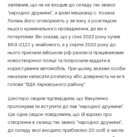
запевнив, що не не входив до складу так званої
“народної дружини”, а деякі мешканці с. Козача
Лопань його оговорюють у зв`язку з розглядом
іншого кримінального провадження, де він є
потерпілим. Він сказав, що у січні 2022 року купив
ВАЗ-2121 у знайомого, а у серпні 2022 року до
нього приїхали військові рф разом із працівниками
новоствореної поліції та попросили віддати в
користування автомобіль. При цьому, вказані особи
наказали написати розписку або довіреність на ім`я
голови “ВДА Харківського району”.
Шестеро свідків підтвердили, що Вакуленко
пропонував їм вступити до лав “народної дружини”.
Ще одна свідок повідомила, що їй відомо про
створення в селищі так званої “народної дружини”,
до складу якої входило приблизно 20 осіб з числа