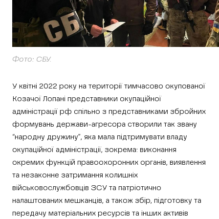
Фото: СБУ.
У квітні 2022 року на території тимчасово окупованої
Козачої Лопані представники окупаційної
адміністрації рф спільно з представниками збройних
формувань держави-агресора створили так звану
“народну дружину”, яка мала підтримувати владу
окупаційної адміністрації, зокрема: виконання
окремих функцій правоохоронних органів, виявлення
та незаконне затримання колишніх
військовослужбовців ЗСУ та патріотично
налаштованих мешканців, а також збір, підготовку та
передачу матеріальних ресурсів та інших активів