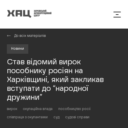
До всіх матеріалів
Новини
Став відомий вирок
пособнику росіян на
Харківщині, який закликав
вступати до “народної
дружини”
вирок
окупаційна влада
пособництво росії
співпраця з окупантами
суд
судові справи