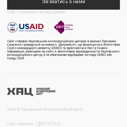
Зв'язатись з нами
Сайт створено за підтримки
Сайт створено Харківським антикорупційним центром в рамках Програми
сприяння громадській активності «Долучайся!», що фінансується Агентством
США з міжнародного розвитку (USAID) та здійснюється Pact в Україні.
Інформація, розміщена на сайті, є винятковою відповідальністю Харківського
антикорупційного центру й не обов’язково відображає погляди USAID або
Уряду США.
2026 © Харківський Антикорупційний Центр
Сайт створили