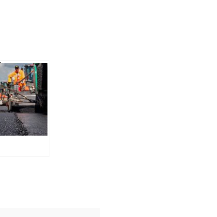
ільярда на
т доріг на
вщині:
дники та
непрозора
а