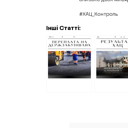
#ХАЦ_Контроль
Інші Статті:
“Харківські
Економія 11
теплові мережі”
мільйонів –
заплатили за
ефект перш
асфальт за вдвічі
тендеру Сл
завищеними
відновлення 
цінами
Харківщині п
зауважень Х