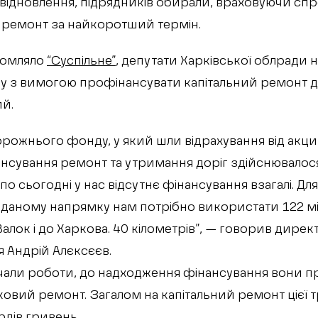
відновлення, підрядників обирали, враховуючи сп
 ремонт за найкоротший термін.
домляло
“Суспільне”
, депутати Харківської облради н
ду з вимогою профінансувати капітальний ремонт 
й.
Дорожнього фонду, у який шли відрахування від акци
нсування ремонт та утримання доріг здійснювалос
по сьогодні у нас відсутнє фінансування взагалі. Для
а даному напрямку нам потрібно використати 122 м
Валок і до Харкова. 40 кілометрів”, — говорив дирек
 Андрій Алєксєєв.
али роботи, до надходження фінансування вони пр
ковий ремонт. Загалом на капітальний ремонт цієї 
рдів гривень.