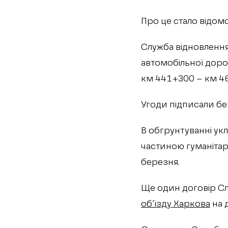
Про це стало відомо 
Служба відновленн
автомобільної доро
км 441+300 – км 462
Угоди підписали бе
В обгрунтуванні ук
частиною гуманітар
березня.
Ще один договір Сл
об’їзду Харкова
на д