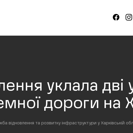
ення уклала дві 
мної дороги на 
жба відновлення та розвитку інфраструктури у Харківській обл