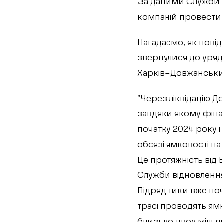
За даними Служби 
компаній провести
Нагадаємо, як пові
звернулися до уря
Харків–Довжанськи
“Через ліквідацію 
завдяки якому фіна
початку 2024 року і 
обсязі ямковості н
Це протяжність від 
Служби відновлення
Підрядники вже поч
трасі проводять ям
близько двох мілья