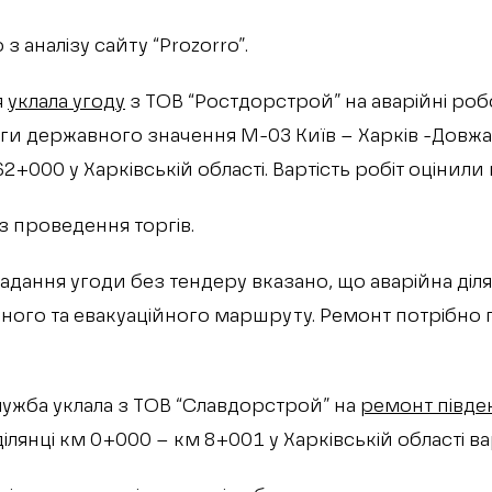
з аналізу сайту “Prozorro”.
я
уклала угоду
з ТОВ “Ростдорстрой” на аварійні ро
ги державного значення М-03 Київ – Харків -Довжа
+000 у Харківській області. Вартість робіт оцінили 
з проведення торгів.
ладання угоди без тендеру вказано, що аварійна діл
ного та евакуаційного маршруту. Ремонт потрібно 
ужба уклала з ТОВ “Славдорстрой” на
ремонт півде
ілянці км 0+000 – км 8+001 у Харківській області ва