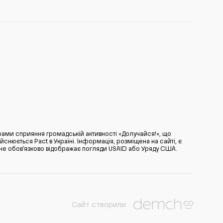
ами сприяння громадській активності «Долучайся!», що
нюється Pact в Україні. Інформація, розміщена на сайті, є
̆ не обов’язково відображає погляди USAID або Уряду США.
Сайт створили