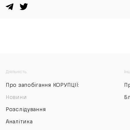
Діяльність
Ін
Про запобігання КОРУПЦІЇ:
П
Новини
Б
Розслідування
Аналітика