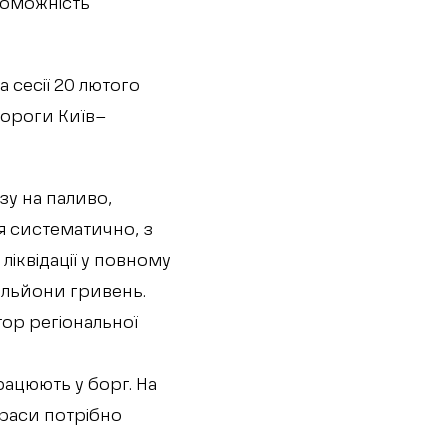
роможність
а сесії 20 лютого
дороги Київ–
зу на паливо,
я систематично, з
 ліквідації у повному
ільйони гривень.
тор регіональної
ацюють у борг. На
траси потрібно