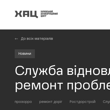
До всіх матеріалів
Новини
Служба відновл
ремонт пробле
прозорро
ремонт доріг
Ростдорстрой
Слу