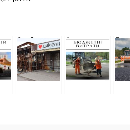
Служба
На утримання
Два м
відновлення
доріг на
ремон
ого
замовила
Харківщині на три
Харкі
ужби
концепцію
роки потрібно
підря
на
відновлення
понад вісім
нова 
ісля
Циркунів
мільярдів гривень
схем
АЦ