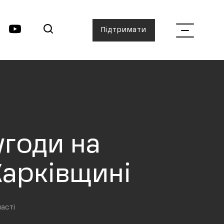
Підтримати
угоди на
Харківщині
асті