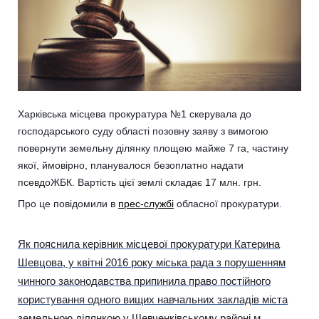
Харківська місцева прокуратура №1 скерувала до
господарського суду області позовну заяву з вимогою
повернути земельну ділянку площею майже 7 га, частину
якої, ймовірно, планувалося безоплатно надати
псевдоЖБК. Вартість цієї землі складає 17 млн. грн.
Про це повідомили в
прес-службі
обласної прокуратури.
Як пояснила керівник місцевої прокуратури Катерина
Шевцова, у квітні 2016 року міська рада з порушенням
чинного законодавства припинила право постійного
користування одного вищих навчальних закладів міста
земельною ділянкою у Шевченківському районі м.