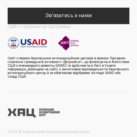
Зв'язатись з нами
Сайт створено за підтримки
Сайт створено Харківським антикорупційним центром в рамках Програми
сприяння громадській активності «Долучайся!», що фінансується Агентством
США з міжнародного розвитку (USAID) та здійснюється Pact в Україні.
Інформація, розміщена на сайті, є винятковою відповідальністю Харківського
антикорупційного центру й не обов’язково відображає погляди USAID або
Уряду США.
2026 © Харківський Антикорупційний Центр