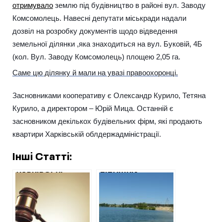
отримувало
землю під будівництво в районі вул. Заводу
Комсомолець. Навесні депутати міськради надали
дозвіл на розробку документів щодо відведення
земельної ділянки ,яка знаходиться на вул. Буковій, 4Б
(кол. Вул. Заводу Комсомолець) площею 2,05 га.
Саме цю ділянку й мали на увазі правоохоронці.
Засновниками кооперативу є Олександр Курило, Тетяна
Курило, а директором – Юрій Мица. Останній є
засновником декількох будівельних фірм, які продають
квартири Харківській облдержадміністрації.
Інші Статті:
ХАРКІВСЬКІ
ТІТУШКИ
ПРАВООХОРОНЦІ
НАМАГАЮТЬСЯ
ВВАЖАЮТЬ, ЩО
ЗБИРАТИ ПЛАТУ
НА
ЗА ПРОЇЗД ДО
ВСТАНОВЛЕННІ
БЕЗЛЮДІВСЬКОГО