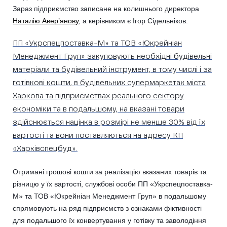
Зараз підприємство записане на колишнього директора
Наталію Авер’янову
, а керівником є Ігор Сідельніков.
ПП «Укрспецпоставка-М» та ТОВ «Юкрейніан
Менеджмент Груп» закуповують необхідні будівельні
матеріали та будівельний інструмент, в тому числі і за
готівкові кошти, в будівельних супермаркетах міста
Харкова та підприємствах реального сектору
економіки та в подальшому, на вказані товари
здійснюється націнка в розмірі не менше 30% від їх
вартості та вони поставляються на адресу КП
«Харківспецбуд».
Отримані грошові кошти за реалізацію вказаних товарів та
різницю у їх вартості, службові особи ПП «Укрспецпоставка-
М» та ТОВ «Юкрейніан Менеджмент Груп» в подальшому
спрямовують на ряд підприємств з ознаками фіктивності
для подальшого їх конвертування у готівку та заволодіння