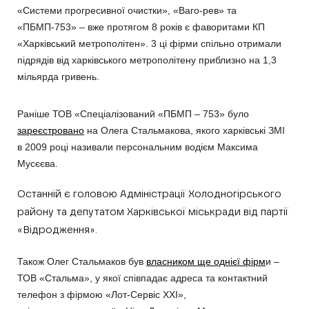
«Системи прогресивної очистки», «Ваго-рев» та
«ПБМП-753» – вже протягом 8 років є фаворитами КП
«Харківський метрополітен». 3 ці фірми спільно отримали
підрядів від харківського метрополітену приблизно на 1,3
мільярда гривень.
Раніше ТОВ «Спеціалізований «ПБМП – 753» було
зареєстровано
на Олега Стальмакова, якого харківські ЗМІ
в 2009 році називали персональним водієм Максима
Мусєєва.
Останній є головою Адміністрації Холодногірського
району та депутатом Харківської міськради від партії
«Відродження».
Також Олег Стальмаков був
власником ще однієї фірм
и –
ТОВ «Стальма», у якої співпадає адреса та контактний
телефон з фірмою «Лот-Сервіс ХХІ»,