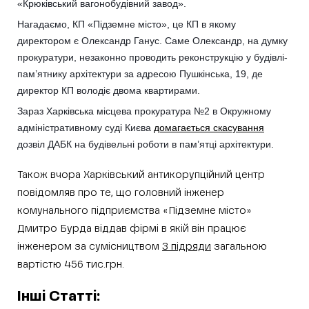
«Крюківський вагонобудівний завод».
Нагадаємо, КП «Підземне місто», це КП в якому
директором є Олександр Ганус. Саме Олександр, на думку
прокуратури, незаконно проводить реконструкцію у будівлі-
пам’ятнику архітектури за адресою Пушкінська, 19, де
директор КП володіє двома квартирами.
Зараз Харківська місцева прокуратура №2 в Окружному
адміністративному суді Києва
домагається скасування
дозвіл ДАБК на будівельні роботи в пам’ятці архітектури.
Також вчора Харківський антикорупційний центр
повідомляв про те, що головний інженер
комунального підприємства «Підземне місто»
Дмитро Бурда віддав фірмі в якій він працює
інженером за сумісництвом
3 підряди
загальною
вартістю 456 тис.грн.
Інші Статті: