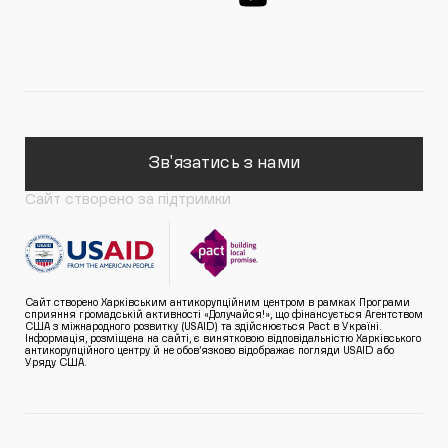
Зв'язатись з нами
Сайт створено за підтримки
Сайт створено Харківським антикорупційним центром в рамках Програми
сприяння громадській активності «Долучайся!», що фінансується Агентством
США з міжнародного розвитку (USAID) та здійснюється Pact в Україні.
Інформація, розміщена на сайті, є винятковою відповідальністю Харківського
антикорупційного центру й не обов’язково відображає погляди USAID або
Уряду США.