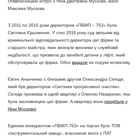
співвласницею котрої є Ніна Дмитрівна Мусєєва, мати
Максима Мусєєва.
З 2011 по 2016 роки директором «ПБМП – 753» була
Світлана Єрьоменко. У січні 2016 року суд звільнив від
кримінальної відповідальності директора цієї фірми та
старшого майстра, яких визнали винними у службовій
недбалості, що призвела до загибелі дитини у ліфті, який
обслуговувала ця фірма. Обох
віддали
на поруки колективу.
Євген Ананченко є близьким другом Олександра Сегеди,
який був директором «Системи прогресивної очистки».
Сегеда проживає в одній квартирі з Оленою Назаренко, яка
була засновницею цієї фірми. А квартиру вони
придбали у
Ніни Мусєєвої
.
Єдиним конкурентом «ПБМП-753» на торгах було ТОВ
«Інструментальний завод», власником якого є ПАТ