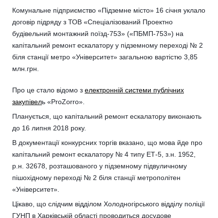
Комунальне підприємство «Підземне місто» 16 січня уклало
договір підряду з ТОВ «Спеціалізований Проектно
будівельний монтажний поїзд-753» («ПБМП-753») на
капітальний ремонт ескалатору у підземному переході № 2
біля станції метро «Університет» загальною вартістю 3,85
млн.грн.
Про це стало відомо з
електронній системи публічних
закупівел
ь «ProZorro».
Планується, що капітальний ремонт ескалатору виконають
до 16 липня 2018 року.
В документації конкурсних торгів вказано, що мова йде про
капітальний ремонт ескалатору № 4 типу ЕТ-5, з.н. 1952,
р.н. 32678, розташованого у підземному підвуличному
пішохідному переході № 2 біля станції метрополітен
«Університет».
Цікаво, що слідчим відділом Холодногірського відділу поліції
ГУНП в Харківській області проводиться досудове