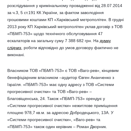
розслідування у кримінальному провадженні від 28.07.2014
за ч.3, 5 ст.191 КК України, за фактом заволодіння
грошовими коштами КП «Харківський метрополітен. В грудні
2013 року КП Харківський метрополітен уклав договір з ТОВ
«ПБМП-753» щодо технічного обслуговування 47
ескалаторів на загальну суму 7 388 682 грн. На
думку
слідчих
, роботи відповідно до умов договору фактично не
виконані.
Власником ТОВ «ПБМП-753» є ТОВ «Ваго-рев», кінцевим
бенефіціарним власником –аудитор Євген Ананченко з
Ізраїля. «ПБМП-753» має одну адресу з ТОВ «Системи
прогресивної очистки» та ТОВ «Ваго-рев» –
Благовіщенська, 24. Також «ПБМП-753» орендує у
«Системи прогресивної очистки» нежитлове приміщення
площею 978,7 кв.м. за адресою Добродецького, 13А. У
«Системи прогресивної очистки», «Ваго-рев» та
«ПБМП-753» також один керівник – Роман Дворник.