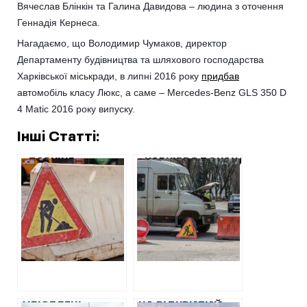
Вячеслав Блінкін та Галина Давидова – людина з оточення
Геннадія Кернеса.
Нагадаємо, що Володимир Чумаков, директор
Департаменту будівництва та шляхового господарства
Харківської міськради, в липні 2016 року
придбав
автомобіль класу Люкс, а саме – Mercedes-Benz GLS 350 D
4 Matic 2016 року випуску.
Інші Статті:
«ПАРКІНГ+»
«ХАРКІВВОДОКАНАЛ»
ДОКИНУЛИ 20
ЗАМОВИВ
МІЛЬЙОНІВ НА
УЛЮБЛЕНЦЯМ
ДОДАТКОВІ
КЕРНЕСА
РОБОТИ НА
НЕЙМОВІРНО
МОСКОВСЬКОМУ
ДОРОГИЙ
ПРОСПЕКТІ
РЕМОНТ ДОРОГИ
УЛЮБЛЕНІ
НА ВІДКРИТИЙ