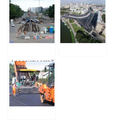
ДОРОЖНИКИ
ПІСЛЯ
КЕРНЕСА
РЕКОНСТРУКЦІЇ
ОТРИМАЛИ ЩЕ
МАЙДАН
МАЙЖЕ 150
ПАВЛІВСЬКИЙ
МІЛЬЙОНІВ НА
“ДОКИНУЛИ” ЩЕ
РЕМОНТ
1,5 МІЛЬЙОНА
МОСКОВСЬКОГО
ГРИВЕНЬ
ПРОСПЕКТУ
ФАВОРИТИ МЕРІЇ
ВІДРЕМОНТУЮТЬ
ТРОТУАРИ ТА
ВНУТРІШНЬОКВАРТАЛЬНІ
ДОРОГИ ВДВІЧІ
ДОРОЖЧЕ, НІЖ
ІНШІ
ПІДРЯДНИКИ