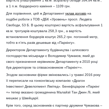
Вартість улаштування 1 кв.м. асфальту складе 354,84 кв.м.,
а 1 п.м. бордюрного каміння – 1109 грн.
Для порівняння, цей ж Департамент
уклав договір
на
подібні роботи з ТОВ «ДБК «Уровень» просп. Людвіга
Свободи, 53 Б. В цьому кошторисі вартість асфальтування 1
кв.м. тротуарів коштувала 258,3 грн., а вартість
встановлення бордюрів коштує 265,2 грн. погонний метр,
тобто в п’ять разів дешевше від «Паркінгу».
Директором Департаменту будівництва і шляхового
господарства міськради є Володимир Чумаков, який до
свого призначення керівником Департаменту в 2010 році
був директором та співзасновником «Паркінг+».
Згодом засновники фірми змінювались і у травні 2016 року
її переписали на гонконгівську компанію «Драгон
Інвестмент Девелопмент Лімітед». Бенефіціаром «Паркінг
+» тепер вказано громадянина Малайзії Тан Джин Лі, який
мешкає у Швейцарії.
Крім того, серед засновників є партнер дружини Чумакова –