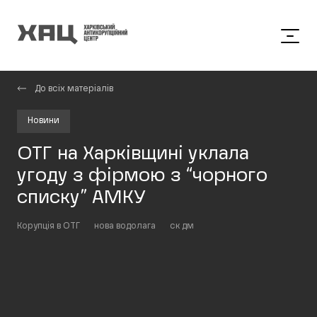
До всіх матеріалів
Новини
ОТГ на Харківщині уклала
угоду з фірмою з “чорного
списку” АМКУ
Корупція в ОТГ
нова водолага
ск дм