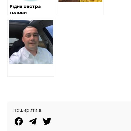
Рідна сестра
голови
Нововодолазької
Хто допомагає
ОТГ придбала
російським
кафе, хоча коштів
окупантам на
на це не мала
Харківщині.
Частина 2:
гауляйтери
Липців
Поширити в