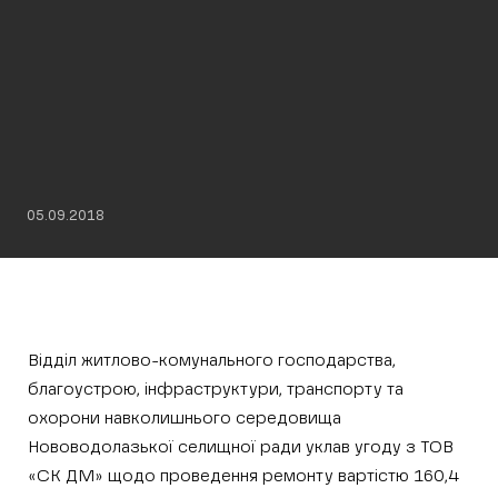
05.09.2018
Відділ житлово-комунального господарства,
благоустрою, інфраструктури, транспорту та
охорони навколишнього середовища
Нововодолазької селищної ради уклав угоду з ТОВ
«СК ДМ» щодо проведення ремонту вартістю 160,4