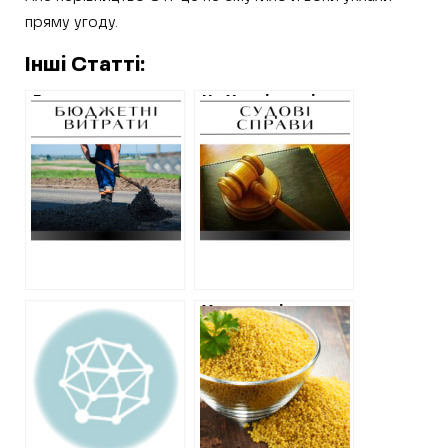
пряму угоду.
Інші Статті:
Громада на
На Харківщині суд
Харківщині без
на прохання
тендеру
голови ОТГ
замовила ремонт
повернув до
доріг по
роботи
секретним цінам
чиновника, якого
підозрюють у
розкраданні
коштів
У громаді на
Харківщині
крупи купують за
завищеними
цінами