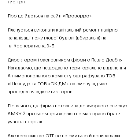
тис. грн.
Про це йдеться на
сайті
«Прозорро».
Планується виконати капітальний ремонт напірної
каналізації нежитлової будівлі (вбиральні) на
пл.Кооперативна,9-Б.
Директором і засновником фірми є Павло Довбня.
Нагадаємо, що нещодавно територіальне відділення
Антимонопольного комітету
оштрафувало
ТОВ
«Шеквуд» та ТОВ «СК ДМ» за змову під час
проведення відкритих торгів.
Після чого, ця фірма потрапила до «чорного списку»
АМКУ й протягом трьох раків не має право брати
участь в торгах.
Але керівництво ОТГ це не смутило й вони уклали