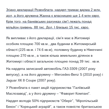
Згідно декларації Розенблата, нардеп тримає вдома 2 млн.
дол, а його дружина Жанна є власницею ще 1,4 млн євро.
Крім того, на банківських рахунках сім’ї лежать понад
мільйон гривень, 88 тис. Дол. І близько 15 тис. євро.
Як випливає з його декларації, сім’я має в Житомирі
особняк площею 700 кв.м., два будинки в Житомирській
області (225 кв.м. і 74.6 кв.м), половину будинку в Німеччині
площею 270 кв.м., а також кілька земельних ділянок в
Житомирі і області загальною площею понад 39 тис . кв.м.
На нардепа записаний автомобіль ГАЗ-3309 (2007 року
випуску), а на його дружину – Mercedes-Benz S (2010 року) і
Jaguar XК 8 Coupe (2007 року).
У Розенблата є пакет акцій підприємства “Галіївській
Маслозавод”, а у його дружину – “Фаворит Компані”.
Нардеп володіє 50% підприємств “Оберіг”, “Міропільській
Бекон” і “Корецький аграрій”, а також повністю британською