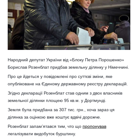
Народний депутат України від «Блоку Петра Порошенко»
Борислав Розенблат придбав земельну ділянку у Німеччині.
Про це йдеться у повідомлені про суттєві зміни, яке
опубліковане на Єдиному державному реєстру декларацій.
Згідно декларації Розенблат став одним з двох власників
земельної ділянки площею 95 кв.м. у Дортмунді.
Земля була придбана за 307 тис. грн., хоча зараз ця
ділянка за оцінкою вже коштує вдвічі дорожче.
Розенблат запам’ятався тим, что що
пропонував
легалізувати видобуток бурштину.