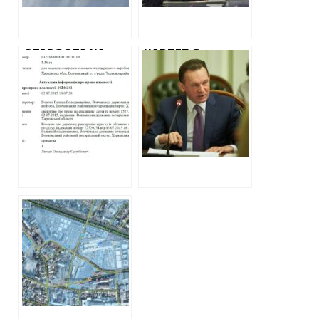
СТАРОСТА НА
НАРДЕП З
ХАРКІВЩИНІ
ХАРКІВЩИНИ
ЗАБУЛА ВКАЗАТИ
ОТРИМАВ В
ЗЕМЕЛЬНІ
ПОДАРУНОК ВІД
ДІЛЯНКИ, ВІД
83-РІЧНОЇ
НАДАННЯ В
ПЕНСІОНЕРКИ
ОРЕНДУ ЯКИХ
МАЙЖЕ ЧОТИРИ
ОТРИМАЛА
МІЛЬЙОНИ
ДОХІД
ГРИВЕНЬ
ГОТІВКОЮ
ПРАВООХОРОНЦІ
ВІДКРИЛИ
СПРАВУ НА
ЧИНОВНИКІВ
КЕРНЕСА, ЯКІ
ЗАДЕШЕВО
ПРОДАЛИ
ЛЮДЯМ КЕРНЕСА