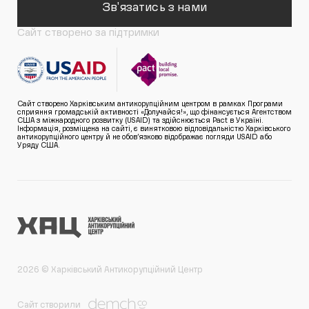
Зв'язатись з нами
Сайт створено за підтримки
Сайт створено Харківським антикорупційним центром в рамках Програми
сприяння громадській активності «Долучайся!», що фінансується Агентством
США з міжнародного розвитку (USAID) та здійснюється Pact в Україні.
Інформація, розміщена на сайті, є винятковою відповідальністю Харківського
антикорупційного центру й не обов’язково відображає погляди USAID або
Уряду США.
2026 © Харківський Антикорупційний Центр
Сайт створили