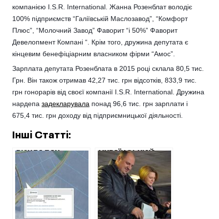
компанією I.S.R. International. Жанна Розенблат володіє
100% підприємств “Галіївській Маслозавод”, “Комфорт
Плюс”, “Молочний Завод” Фаворит “і 50%” Фаворит
Девелопмент Компані “. Крім того, дружина депутата є
кінцевим бенефіціарним власником фірми “Амос”.
Зарплата депутата Розенблата в 2015 році склала 80,5 тис.
Грн. Він також отримав 42,27 тис. грн відсотків, 833,9 тис.
грн гонорарів від своєї компанії I.S.R. International. Дружина
нардепа
задекларувала
понад 96,6 тис. грн зарплати і
675,4 тис. грн доходу від підприємницької діяльності.
Інші Статті:
ВИКЛАДАЧ
УКРАЇНСЬКИЙ
УНІВЕРСИТЕТУ ІМ
НАРДЕП ПРИДБАВ
КОЖЕДУБА
ЗАБУДОВАНУ
СКУПОВУЄ
ЗЕМЛЮ У
ЗЕМЛЮ
НІМЕЧЧИНІ ЗА 22
АТОШНИКІВ
МІЛЬЙОНИ