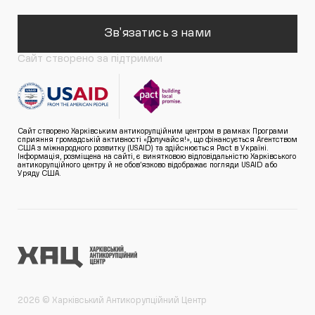
Зв'язатись з нами
Сайт створено за підтримки
Сайт створено Харківським антикорупційним центром в рамках Програми
сприяння громадській активності «Долучайся!», що фінансується Агентством
США з міжнародного розвитку (USAID) та здійснюється Pact в Україні.
Інформація, розміщена на сайті, є винятковою відповідальністю Харківського
антикорупційного центру й не обов’язково відображає погляди USAID або
Уряду США.
2026 © Харківський Антикорупційний Центр