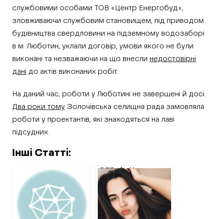
службовими особами ТОВ «Центр Енергобуд»,
зловживаючи службовим становищем, під приводом
будівництва свердловини на підземному водозаборі
в м. Люботин, уклали договір, умови якого не були
виконані та незважаючи на що внесли
недостовірні
дані
до актів виконаних робіт.
На даний час, роботи у Люботині не завершені й досі.
Два роки тому
Золочівська селищна рада замовляла
роботи у проектантів, які знаходяться на лаві
підсудних.
Інші Статті:
ОТГ під Харковом
купує цукор по
рекордним для
України цінам