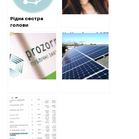
Рідна сестра
голови
Нововодолазької
Коломацька
На Харківщині ОТГ
ОТГ придбала
селищна рада
придбало сонячні
кафе, хоча коштів
закуповує
панелі у фірми,
на це не мала
обладнання у
яку
свого депутата
звинувачували у
нелегальних АЗС
Обласну школу у
Харкові
відремонтують
по втричі
завищеним цінам