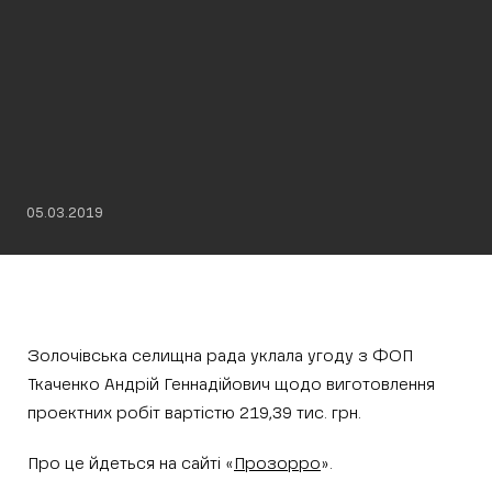
05.03.2019
Золочівська селищна рада уклала угоду з ФОП
Ткаченко Андрій Геннадійович щодо виготовлення
проектних робіт вартістю 219,39 тис. грн.
Про це йдеться на сайті «
Прозорро
».