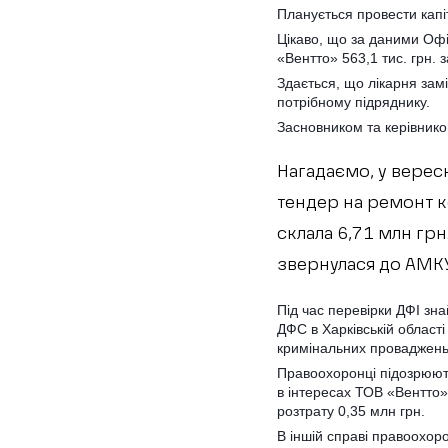
Планується провести капі
Цікаво, що за даними Офі
«Вентто» 563,1 тис. грн. 
Здається, що лікарня зам
потрібному підряднику.
Засновником та керівнико
Нагадаємо, у вересн
тендер на ремонт к
склала 6,71 млн грн
звернулася до АМКУ
Під час перевірки ДФІ зна
ДФС в Харківській області
кримінальних проваджень
Правоохоронці підозрюют
в інтересах ТОВ «Вентто
розтрату 0,35 млн грн.
В іншій справі правоохор