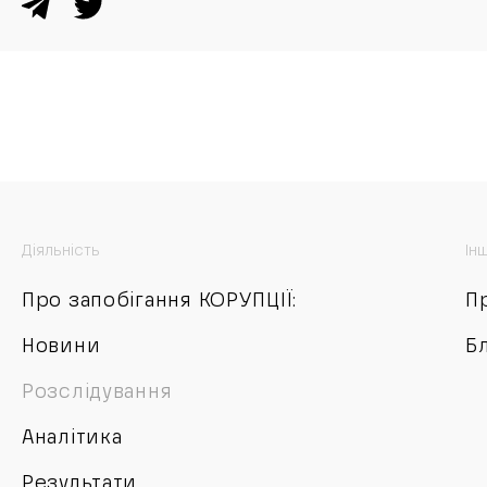
Діяльність
Ін
Про запобігання КОРУПЦІЇ:
П
Новини
Б
Розслідування
Аналітика
Результати