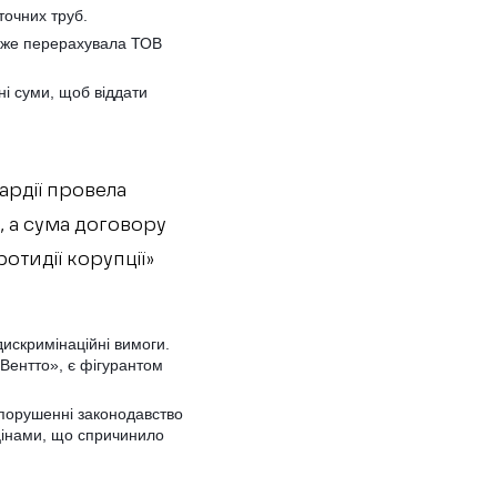
точних труб.
я вже перерахувала ТОВ
ні суми, щоб віддати
ардії провела
, а сума договору
отидії корупції»
дискримінаційні вимоги.
«Вентто», є фігурантом
порушенні законодавство
цінами, що спричинило