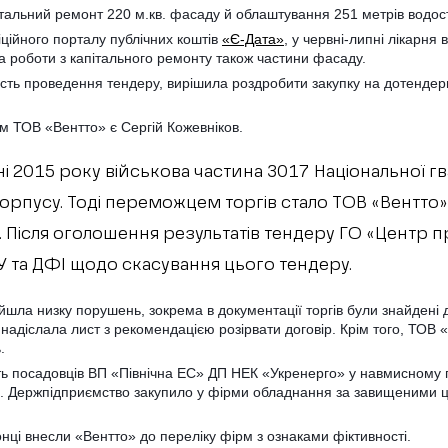
тальний ремонт 220 м.кв. фасаду й облаштування 251 метрів водос
ційного порталу публічних коштів
«Є-Дата»
, у червні-липні лікарн
за роботи з капітального ремонту також частини фасаду.
ість проведення тендеру, вирішила роздробити закупку на дотендер
м ТОВ «Вентто» є Сергій Кожевніков.
і 2015 року військова частина 3017 Національної гв
орпусу. Тоді переможцем торгів стало ТОВ «Вентто»
. Після оголошення результатів тендеру ГО «Центр пр
 та ДФІ щодо скасування цього тендеру.
йшла низку порушень, зокрема в документації торгів були знайдені 
 надіслала лист з рекомендацією розірвати договір. Крім того, ТОВ 
.
ь посадовців ВП «Північна ЕС» ДП НЕК «Укренерго» у навмисному 
». Держпідприємство закупило у фірми обладнання за завищеними 
онці внесли «Вентто» до переліку фірм з ознаками фіктивності.