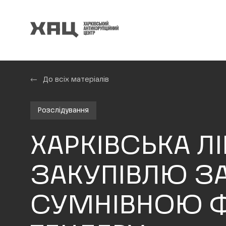
До всіх матеріалів
Розслідування
ХАРКІВСЬКА Л
ЗАКУПІВЛЮ З
СУМНІВНОЮ Ф