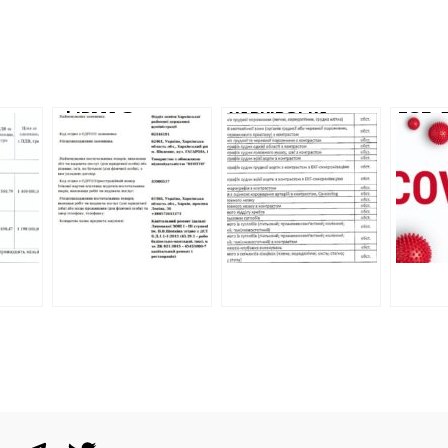
ФІРМА З
ХАРКІВСЬКА
ТОП-
«ЧОРНОГО
ЛІКАРНЯ
поста
А 2
СПИСКУ» АМКУ
ЗАМОВЛЯЄ
ковід
ОТРИМАЛА
ПОСЛУГИ З
закуп
ПІДРЯД НА
ТОМОГРАФІЇ ТА
Харкі
РЕМОНТ ШКОЛИ
МРТ
році
Д
ПІД ХАРКОВОМ
ПРИВАТНИКАМ
ДОРОЖЧЕ, НІЖ У
ПРАЙСІ.
КОМЕНТАРІЙ
ПРИВАТНИКІВ