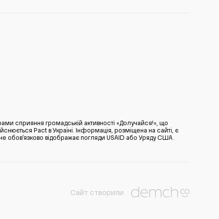
ами сприяння громадській активності «Долучайся!», що
нюється Pact в Україні. Інформація, розміщена на сайті, є
̆ не обов’язково відображає погляди USAID або Уряду США.
Сайт створили