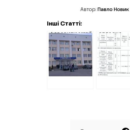
Автор:
Павло Новик
Інші Статті:
ФАВОРИТИ МЕРІЇ
ОБЛАСНА
ОТРИМАЛИ
ЛІКАРНЯ
ЧЕРГОВИЙ
ПЕРЕПЛАТИЛ
МІЛЬЙОН НА
МІЛЬЙОНИ
РЕМОНТ 13-Ї
ГРИВЕНЬ НА
ЛІКАРНІ. МЕДИКИ
ЗАКУПІВЛІ
ДРОБЛЯТЬ
АПАРАТІВ УЗ
ПІДРЯДИ, ЩОБ
УНИКНУТИ
«ПРОЗОРРО»