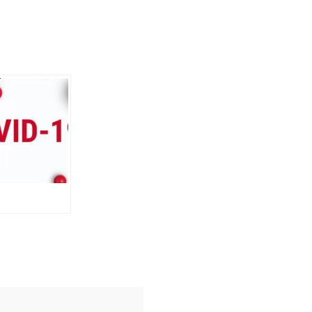
5
чальників на
них
івлях на
вщині в 2021