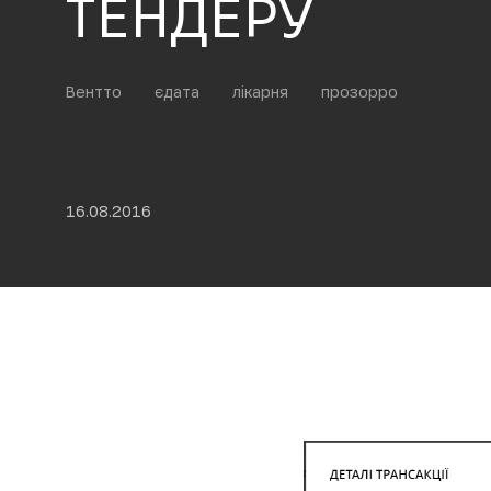
ТЕНДЕРУ
Вентто
єдата
лікарня
прозорро
16.08.2016