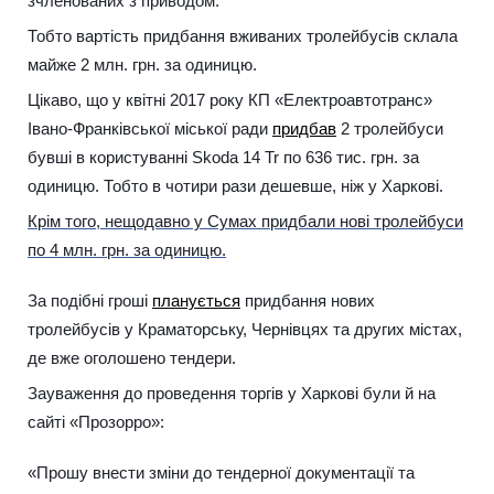
зчленованих з приводом.
Тобто вартість придбання вживаних тролейбусів склала
майже 2 млн. грн. за одиницю.
Цікаво, що у квітні 2017 року КП «Електроавтотранс»
Івано-Франківської міської ради
придбав
2 тролейбуси
бувші в користуванні Skoda 14 Tr по 636 тис. грн. за
одиницю. Тобто в чотири рази дешевше, ніж у Харкові.
Крім того, нещодавно у Сумах придбали нові тролейбуси
по 4 млн. грн. за одиницю.
За подібні гроші
планується
придбання нових
тролейбусів у Краматорську, Чернівцях та других містах,
де вже оголошено тендери.
Зауваження до проведення торгів у Харкові були й на
сайті «Прозорро»:
«Прошу внести зміни до тендерної документації та