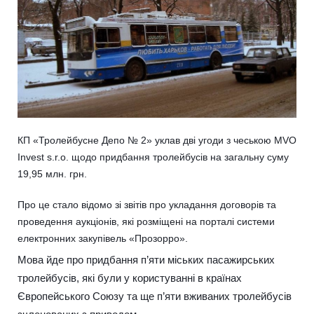
КП «Тролейбусне Депо № 2» уклав дві угоди з чеською MVO
Invest s.r.o. щодо придбання тролейбусів на загальну суму
19,95 млн. грн.
Про це стало відомо зі звітів про укладання договорів та
проведення аукціонів, які розміщені на порталі системи
електронних закупівель «Прозорро».
Мова йде про придбання п’яти міських пасажирських
тролейбусів, які були у користуванні в країнах
Європейського Союзу та ще п’яти вживаних тролейбусів