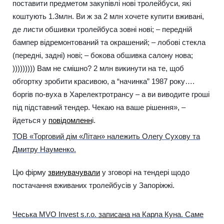
поставити предметом закупівлі нові тролейбуси, які
коштують 1.3млн. Ви ж за 2 млн хочете купити вживані,
де листи обшивки тролейбуса зовні нові; – передній
бампер відремонтований та окрашений; – лобові стекла
(передні, задні) нові; – бокова обшивка салону нова;
))))))))) Вам не смішно? 2 млн викинути на те, щоб
обгортку зробити красивою, а “начинка” 1987 року….
боргів по-вуха в Харелектротрансу – а ви виводите гроші
під підставний тендер. Чекаю на ваше рішення», –
йдеться у
повідомленн
і.
ТОВ «Торговий дім «Літан» належить Олегу Сухову та
Дмитру Науменко.
Цю фірму
звинувачували
у зговорі на тендері щодо
постачання вживаних тролейбусів у Запоріжжі.
Чеська MVO Invest s.r.o.
записана
на Карла Куна. Саме