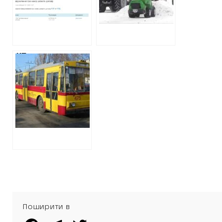
МІЛЬЙОНИ НА
ПРИБИРАННЯ
КАПРЕМОНТ
ПАРКУ ГОРЬКОГО
ДИТЯЧОГО
САДКА У ГРУДНІ
КП
«ТРОЛЕЙБУСНЕ
ДЕПО № 2» КУПУЄ
ЗАПЧАСТИНИ У
БІЗНЕС-ПАРТНЕРА
ДРУЖИНИ
ДИРЕКТОРА КП
Поширити в