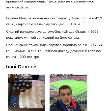
приватний підприємець. Також вона не є засновником
якихось фірм.
Родина Момотюка володіє квартирою у Києві площею 42,9
кв.м., квартирою у Рівному площею 62,1 кв.м.
Слідчий використовує автомобіль «Шкода Октавія» 2008
року випуску, який записаний на його батька.
Поліцейський також задекларував зарплату за рік – 217674
грн., майже 10 тис. грн. річного доходу дружини й готівкові
кошти – 200 тис. грн.
Інші Статті:
ХАРКІВСЬКІ
29-РІЧНИЙ
СИЛОВИКИ
ДИРЕКТОР
ОТРИМУЮТЬ В
СЕРВІСНОГО
ПОДАРУНОК
ЦЕНТРУ МВС У
ЧИМАЛІ СУМИ
ХАРКІВСЬКІЙ
ОБЛАСТІ
ДМИТРО