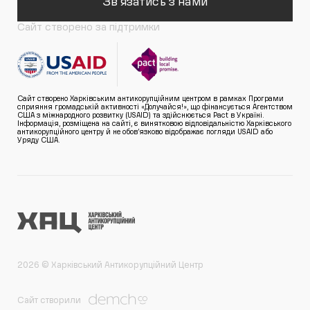
Зв'язатись з нами
Сайт створено за підтримки
Сайт створено Харківським антикорупційним центром в рамках Програми
сприяння громадській активності «Долучайся!», що фінансується Агентством
США з міжнародного розвитку (USAID) та здійснюється Pact в Україні.
Інформація, розміщена на сайті, є винятковою відповідальністю Харківського
антикорупційного центру й не обов’язково відображає погляди USAID або
Уряду США.
2026 © Харківський Антикорупційний Центр
Сайт створили