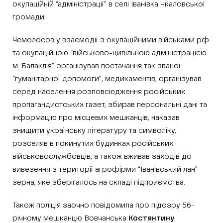
окупаційній “адміністрації” в селі Іванівка Чкаловської
громади.
Чемолосов у взаємодії з окупаційними військами рф
та окупаційною “військово-цивільною адміністрацією
м. Балаклія” організував постачання так званої
“гуманітарної допомоги”, медикаментів, організував
серед населення розповсюдження російських
пропагандистських газет, збирав персональні дані та
інформацію про місцевих мешканців, наказав
знищити українську літературу та символіку,
розселяв в покинутих будинках російських
військовослужбовців, а також вживав заходів до
вивезення з території агрофірми “Іванівський лан”
зерна, яке зберігалось на складі підприємства.
Також поліція заочно повідомила про підозру 56-
річному мешканцю Вовчанська
Костянтину