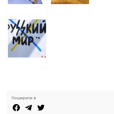
ХАЦ
ідентифікував так
званого
«начальника
відділу ЖКГ» в
Ізюмі та
помічника
гауляйтера
Великого
Бурлука, які
отримали
підозри за
колабораціонізм
Поширити в