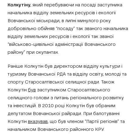
Колкутіну
, який перебуваючи на посаді заступника
начальника відділу земельних ресурсів і екології
Вовчанської міськради, в липні минулого року
добровільно обійняв “посаду” так званого начальника
відділу земельних ресурсів і екології так званої
“військово-цивільної адміністрації Вовчанського
району” при окупантах.
Раніше Колкутін був директором відділу культури і
туризму Вовчанської РДА та відділу освіту, молоді та
спорту Старосал­тівської селищної ради. Також
Колкутін
був
заступником Старосалтівського
селищного голови з питань регіонального розвитку
та інвестицій. В 2010 році Колкутін був обраним
депутатом Вовчанської райради. При балотуванні
Колкутін
вказував
, що був членом “Партії регіонів” та
начальником Вовчанського районного КРУ.