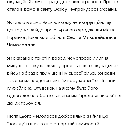
окупаційній адміністрації держави-агресора. Про це
стало відомо з сайту Офісу Генпрокурора України.
Як стало відомо Харківському антикорупційному
центру, мова йде про 51-річного уродженця міста
Горлівка Донецької області
Сергія Миколайовича
Чемолосова
.
Як вказано в тексті підозри, Чемолосов 7 липня
минулого року на вимогу представників окупаційних
військ зібрав в приміщенні місцевої сільської ради
так званих представників “мікроучастків” сіл Іванівка,
Михайлівка, Студенок, на якому було його
одноголосно обрано так званим “представником” від
даних трьох сіл.
Після цього Чемолосов добровільно зайняв цю
“посаду” в незаконно створеній тимчасовій