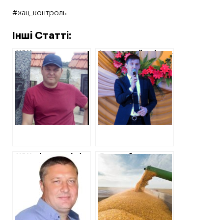
#хац_контроль
Інші Статті:
ХАЦ
Ізюмський співак-
ідентифікував так
колаборант
званого
отримав підозру
“старосту села” в
за організацію в
Куп’янському
місті під час
районі під час
окупації
окупації, якого
святкування дня
підозрює поліція
російського
прапора
ХАЦ дізнався ім’я
Як колаборанти на
ще одного
Харківщині
депутата
вивозили
Куп’янської
українське зерно:
міськради, який
подробиці
працював на
ворога