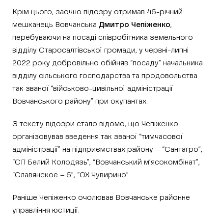
Крім цього, заочно підозру отримав 45-річний
мешканець Вовчанська
Дмитро Чепіженко
,
перебуваючи на посаді співробітника земельного
відділу Старосалтівської громади, у червні-липні
2022 року добровільно обійняв “посаду” начальника
відділу сільського господарства та продовольства
так званої “військово-цивільної адміністрації
Вовчанського району” при окупантах.
З тексту підозри стало відомо, що Чепіженко
організовував введення так званої “тимчасової
адміністрації” на підприємствах району – “Сантагро”,
“СП Белий Колодязь”, “Вовчанський м’ясокомбінат”,
“Славянское – 5”, “ОХ Чувирино”.
Раніше Чепіженко очолював Вовчанське районне
управління юстиції.