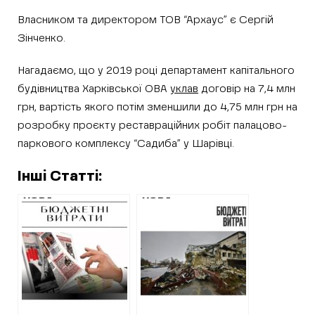
Власником та директором ТОВ “Архаус” є Сергій
Зінченко.
Нагадаємо, що у 2019 році департамент капітального
будівництва Харківської ОВА
уклав
договір на 7,4 млн
грн, вартість якого потім зменшили до 4,75 млн грн на
розробку проєкту реставраційних робіт палацово-
паркового комплексу “Садиба” у Шарівці.
Інші Статті:
ХОВА хоче
ХОВА оголосила
заплатити за
тендер на
новини про себе
відбудову на
570 000 грн,
мільярд
Харківська
міськрада – 186
000 грн