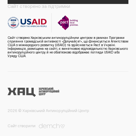
Сайт створено за підтримки
Сайт створено Харківським антикорупційним центром в рамках Програми
сприяння громадській активності «Долучайся!», що фінансується Агентством
США з міжнародного розвитку (USAID) та здійснюється Pact в Україні.
Інформація, розміщена на сайті, є винятковою відповідальністю Харківського
антикорупційного центру й не обов’язково відображає погляди USAID або
Уряду США.
2026 © Харківський Антикорупційний Центр
Сайт створили