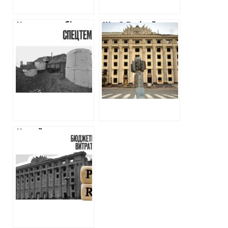
Частина робіт з
Ще 2,5 мільйона
будівництва
витратила
фортифікацій на
Харківська ОВА на
Харківщині, за яку
послуги з
сплатили кошти,
просування, піару,
не була виконана
дизайну та
створення
контенту
Новий
“стратегічний”
департамент
витратить три
мільйони гривень
на піар ХОВА