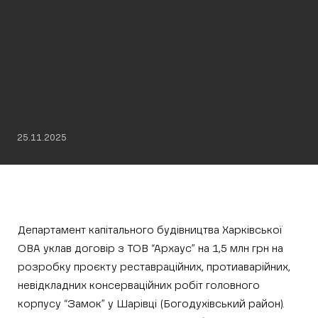
25.11.2025
Департамент капітального будівництва Харківської
ОВА уклав договір з ТОВ “Архаус” на 1,5 млн грн на
розробку проєкту реставраційних, протиаварійних,
невідкладних консерваційних робіт головного
корпусу “Замок” у Шарівці (Богодухівський район).