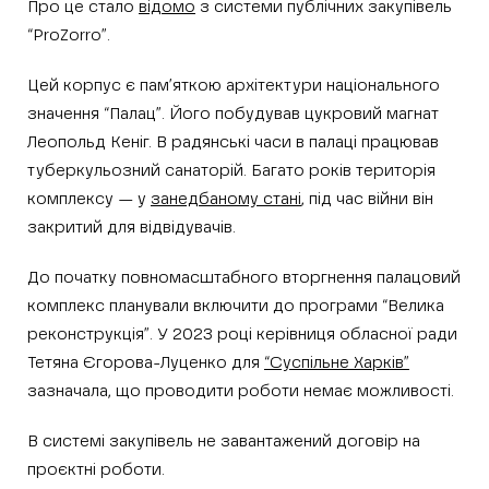
Про це стало
відомо
з системи публічних закупівель
“ProZorro”.
Цей корпус є пам’яткою архітектури національного
значення “Палац”. Його побудував цукровий магнат
Леопольд Кеніг. В радянські часи в палаці працював
туберкульозний санаторій. Багато років територія
комплексу — у
занедбаному стані
, під час війни він
закритий для відвідувачів.
До початку повномасштабного вторгнення палацовий
комплекс планували включити до програми “Велика
реконструкція”. У 2023 році керівниця обласної ради
Тетяна Єгорова-Луценко для
“Суспільне Харків”
зазначала, що проводити роботи немає можливості.
В системі закупівель не завантажений договір на
проєктні роботи.