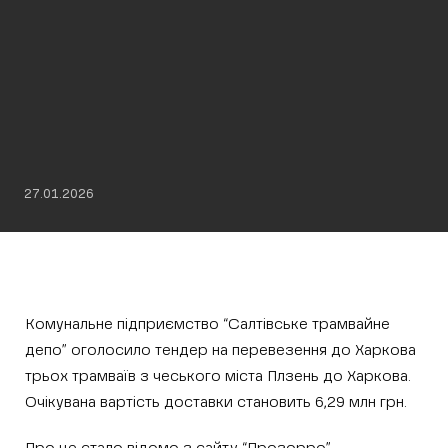
27.01.2026
Комунальне підприємство “Салтівське трамвайне
депо” оголосило тендер на перевезення до Харкова
трьох трамваїв з чеського міста Плзень до Харкова.
Очікувана вартість доставки становить 6,29 млн грн.