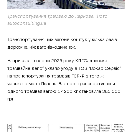
Транспортування трамваю до Харкова. Фото
autoconsulting.ua
Транспортування цих вагонів коштує у кілька разів
дорожче, ніж вагонів-одиначок.
Наприклад, в серпні 2025 року КП “Салтівське
трамвайне депо” уклало угоду з ТОВ “Вокар Сервіс”
на
транспортування трамваїв
T3R-P з того ж
чеського міста Плзень. Вартість транспортування
одного трамвая вагою 17 200 кг становила 385 000
грн.