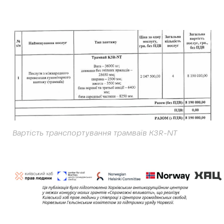
Вартість транспортування трамваїв
K3R-NT