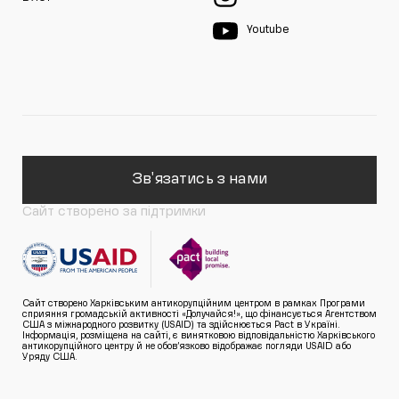
Youtube
Зв'язатись з нами
Сайт створено за підтримки
Сайт створено Харківським антикорупційним центром в рамках Програми
сприяння громадській активності «Долучайся!», що фінансується Агентством
США з міжнародного розвитку (USAID) та здійснюється Pact в Україні.
Інформація, розміщена на сайті, є винятковою відповідальністю Харківського
антикорупційного центру й не обов’язково відображає погляди USAID або
Уряду США.