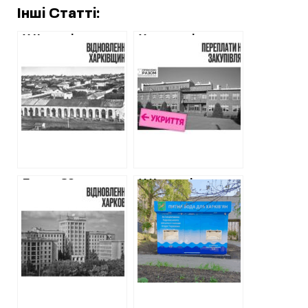
Інші Статті:
У Чугуєві
У громаді на
поремонтують
Харківщині
дах над
відремонтують
пам’яткою
друге укриття з
архітектури
суттєвими
національного
переплатами
значення
Понад 80 млн грн
У Харкові почали
витратять на
встановлювати
реставрацію
бювети для
Північного
розливу води.
корпусу ХНУ ім.
ХАЦ порахував,
Каразіна з
скільки буде
облаштуванням
коштувати
укриття
проєкт
“безкоштовної