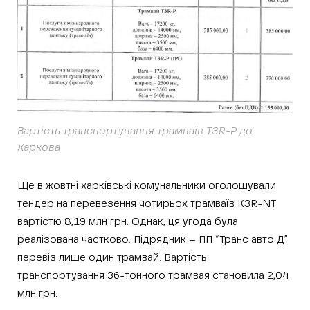
Вартість транспортування трамваїв T3R-P до
Харкова
Ще в жовтні харківські комунальники оголошували
тендер на перевезення чотирьох трамваїв K3R-NT
вартістю 8,19 млн грн. Однак, ця угода була
реалізована частково. Підрядник – ПП “Транс авто Д”
перевіз лише один трамвай. Вартість
транспортування 36-тонного трамвая становила 2,04
млн грн.