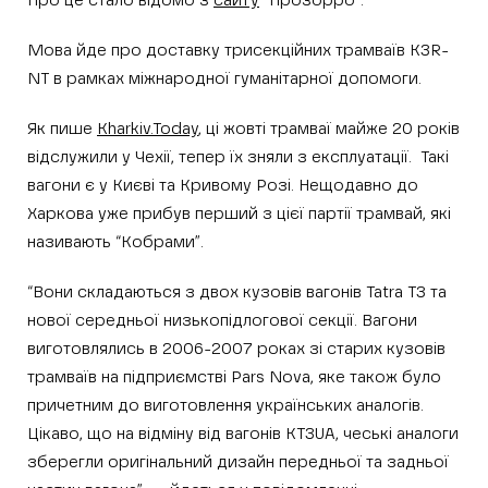
Про це стало відомо з
сайту
“Прозорро”.
Мова йде про доставку трисекційних трамваїв K3R-
NT в рамках міжнародної гуманітарної допомоги.
Як пише
Kharkiv.Today
, ці жовті трамваї майже 20 років
відслужили у Чехії, тепер їх зняли з експлуатації. Такі
вагони є у Києві та Кривому Розі. Нещодавно до
Харкова уже прибув перший з цієї партії трамвай, які
називають “Кобрами”.
“Вони складаються з двох кузовів вагонів Tatra T3 та
нової середньої низькопідлогової секції. Вагони
виготовлялись в 2006-2007 роках зі старих кузовів
трамваїв на підприємстві Pars Nova, яке також було
причетним до виготовлення українських аналогів.
Цікаво, що на відміну від вагонів КТ3UA, чеські аналоги
зберегли оригінальний дизайн передньої та задньої