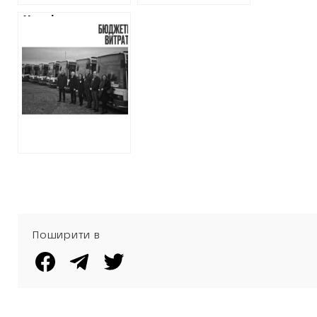
води”
Харків заплатить
сім мільйонів
гривень за
доставку
подарованих
тролейбусів
Поширити в