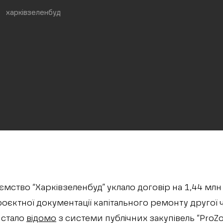
харківзеленбуд
мство “Харківзеленбуд” уклало договір на 1,44 млн
оєктної документації капітального ремонту другої
 стало
відомо
з системи публічних закупівель “ProZor