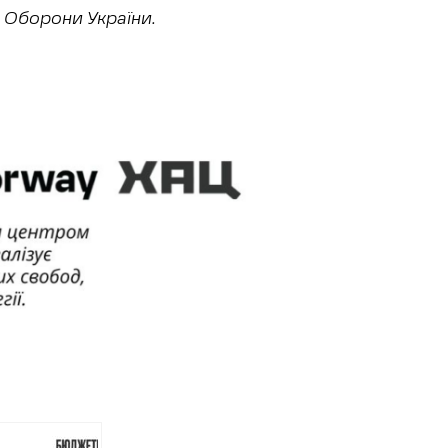
л Оборони України.
вська