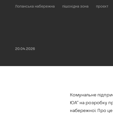
Лопанська набережна
пішохідна зона
проєкт
20.04.2026
Комунальне підприє
ЮА” на розробку пр
набережної. Про це