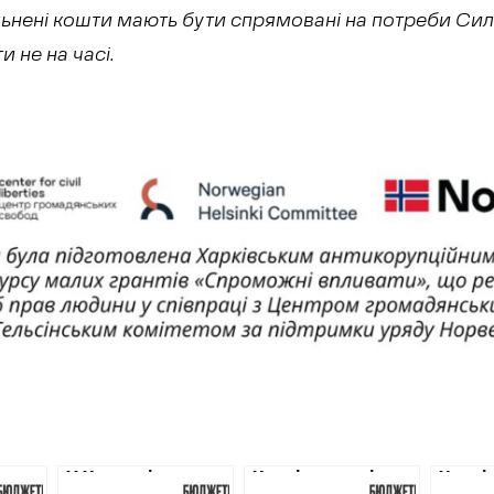
вільнені кошти мають бути спрямовані на потреби Си
и не на часі.
У Харкові
Харківська міська
Харкі