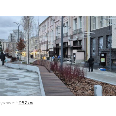
ережної:
057.ua