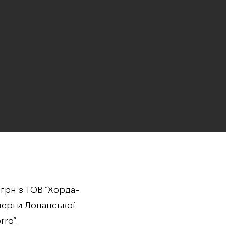
 грн з ТОВ “Хорда-
 черги Лопанської
ro”.