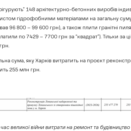
фігурують” 148 архітектурно-бетонних виробів інди
хистом гідрофобними матеріалами на загальну суму
ав 96 800 – 99 600 грн), а також плити гранітні пи
латили по 7429 – 7700 грн за “квадрат”). Тільки за ці 
грн.
льна сума, яку Харків витратить на проєкт реконстр
ить 255 млн грн.
 час великої війни витрати на ремонт та будівництв