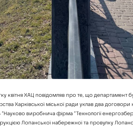
ку квітня ХАЦ повідомляв про те, що департамент б
ства Харківської міської ради уклав два договори 
В “Науково виробнича фірма “Технології енергозбе
рукцією Лопанської набережної та провулку Лопан