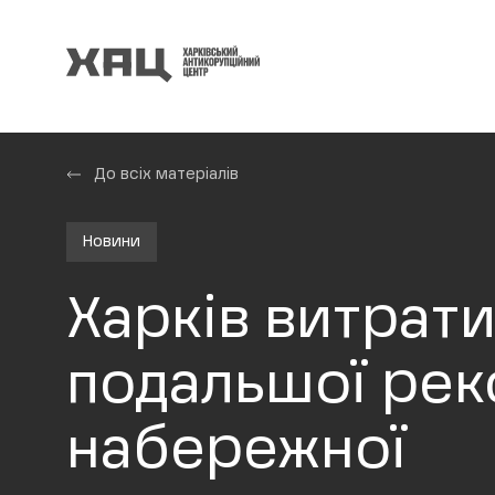
До всіх матеріалів
Новини
Харків витрати
подальшої рек
набережної