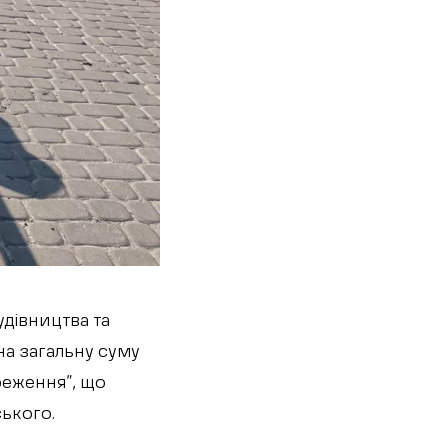
удівництва та
на загальну суму
реження”, що
ського.