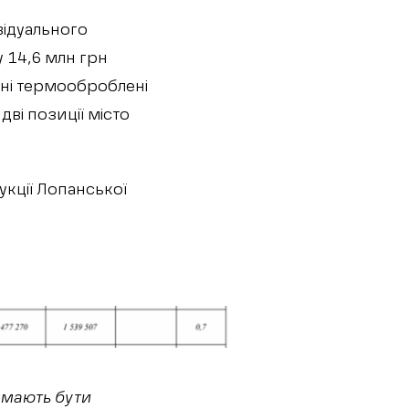
відуального
 14,6 млн грн
ляні термооброблені
дві позиції місто
укції Лопанської
о мають бути