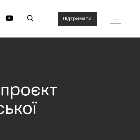
Підтримати
 проєкт
ської