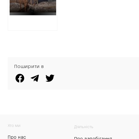
фортифікацій
Поширити в
Хто ми
Діяльність
Про нас
Про запобігання