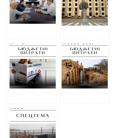
засновник
послуги з
шлюбного
просування, піару,
бізнесу зібрався
дизайну та
відновлювати
створення
Харківщину
контенту
Харківська
У 2023-2024
обласна
роках Харківська
військова
ОВА уклала
адміністрація
договорів на
витратила ще два
будівництво
мільйони на піар
фортифікацій та
поставки
матеріалів майже
на 8 мільярдів
гривень:
ХОВА не змогла
аналітика ХАЦ
назвати лісгоспи,
які відмовились
надати деревину
для будівництва