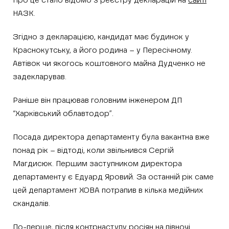
Про це стало відомо з реєстру декларацій на
сайті
НАЗК.
Згідно з декларацією, кандидат має будинок у
Краснокутську, а його родина – у Пересічному.
Автівок чи якогось коштовного майна Дудченко не
задекларував.
Раніше він працював головним інженером ДП
“Харківський облавтодор”.
Посада директора департаменту була вакантна вже
понад рік – відтоді, коли звільнився Сергій
Магдисюк. Першим заступником директора
департаменту є Едуард Яровий. За останній рік саме
цей департамент ХОВА потрапив в кілька медійних
скандалів.
По-перше, після контрнаступу росіян на півночі