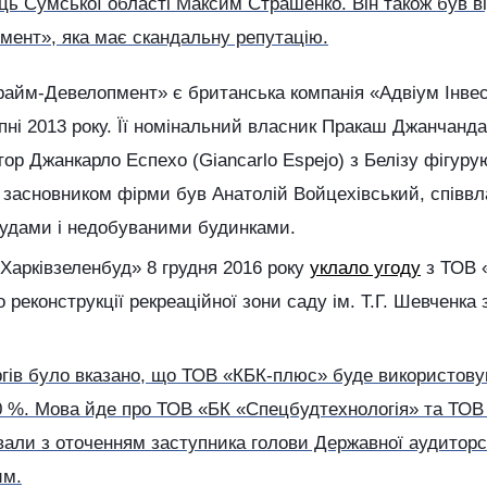
ь Сумської області Максим Страшенко. Він також був в
ент», яка має скандальну репутацію.
айм-Девелопмент» є британська компанія «Адвіум Інвес
пні 2013 року. Її номінальний власник Пракаш Джанчанда
ктор Джанкарло Еспехо (Giancarlo Espejo) з Белізу фігур
 засновником фірми був Анатолій Войцехівський, співвл
будами і недобуваними будинками.
Харківзеленбуд» 8 грудня 2016 року
уклало угоду
з ТОВ «
 реконструкції рекреаційної зони саду ім. Т.Г. Шевченка
ргів було вказано, що ТОВ «КБК-плюс» буде використову
20 %. Мова йде про ТОВ «БК «Спецбудтехнологія» та ТОВ
вали з оточенням заступника голови Державної аудиторс
им.