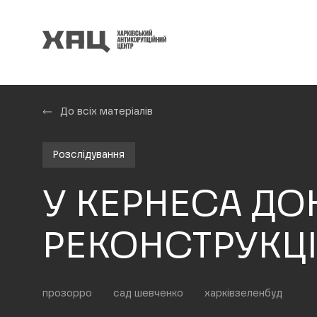
До всіх матеріалів
Розслідування
У КЕРНЕСА ДО
РЕКОНСТРУКЦІ
прозорро
сад шевченко
харківзеленбуд