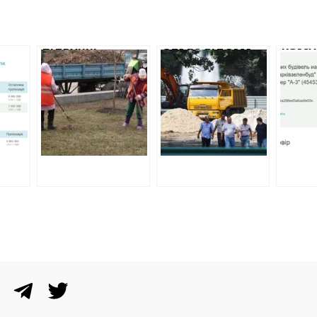
ПІДРУЧНІ
СТАЛА ВІДОМА
КОМУ
НАРДЕПА
ФІРМА, ЯКА
КЕРН
ОСТАПЧУКА
РОБИТЬ
ЗАПЛ
 7
РОЗПИЛЯЛИ ЩЕ
РЕКОНСТРУКЦІЮ
ТИСЯ
НА
7,7 МІЛЬЙОНІВ
САДА ІМ.
РЕМО
НА ПРИБИРАННЯ
ШЕВЧЕНКО
АДМІН
СКВЕРІВ ТА
ПЕРЕЛ
ПАРКІВ
ПРИХ