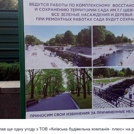
ав ще одну угоду з ТОВ «Київська будівельна компанія- плюс» на р