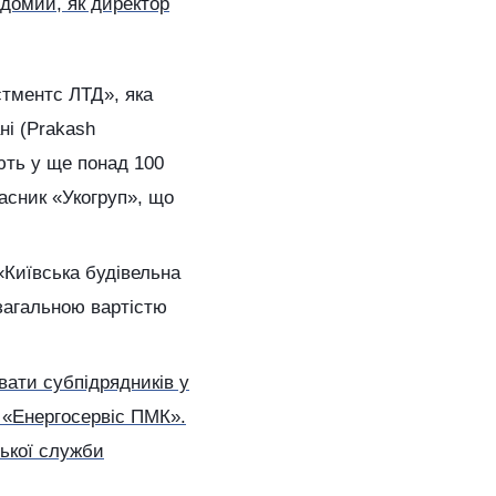
ідомий, як директор
тментс ЛТД», яка
ні (Prakash
ують у ще понад 100
асник «Укогруп», що
Київська будівельна
 загальною вартістю
вати субпідрядників у
 «Енергосервіс ПМК».
ької служби