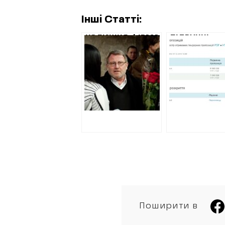
Інші Статті:
КОЛИШНЯ ФІРМА
ПІДРУЧНІ
ЧЕЧЕЛЬНИКОГО
НАРДЕПА
ОТРИМАЄ
ОСТАПЧУКА
МІЛЬЙОН ЗА
РОЗПИЛЯЛИ
ПРОЕКТ
МІЛЬЙОНІВ 
РЕКОНСТРУКЦІЇ
ДОГЛЯД ЗА
САДА ІМ.
ГАЗОНАМИ
ШЕВЧЕНКО
Поширити в