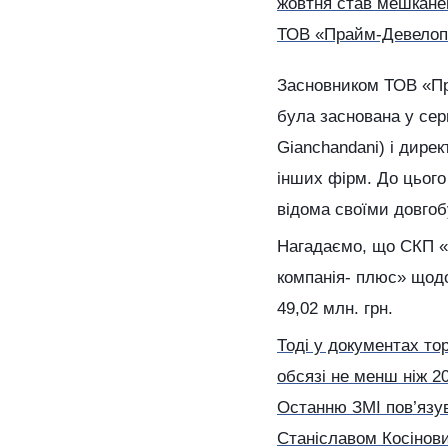
жовтня став мешканец
ТОВ «Прайм-Девелопм
Засновником ТОВ «Пр
була заснована у сер
Gianchandani) і дире
інших фірм. До цього
відома своїми довго
Нагадаємо, що СКП «
компанія- плюс» щодо
49,02 млн. грн.
Тоді у документах то
обсязі не менш ніж 
Останню ЗМІ пов’язу
Станіславом Косінов