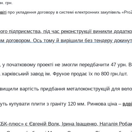
н. грн.
звіті
про укладення договору в системі електронних закупівель «Pro
го підприємства, під час реконструкції виникли додатков
им договором. Ось тому й вирішили без тендеру докину
, у початковому проекті не змогли передбачити 47 урн. В
 харківський завод ім. Фрунзе продає їх по 800 грн./шт.
завищили вартість придбання металоконструкцій для вело
дуть купувати плити з граніту 120 мм. Ринкова ціна –
вдв
К-плюс» є Євгеній Волк, Ірина Іващенко, Наталія Робак