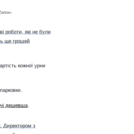
Zorro».
і роботи, які не були
ть ще грошей
артість кожної урни
парковки.
ічі дешевша
.
. Директором з