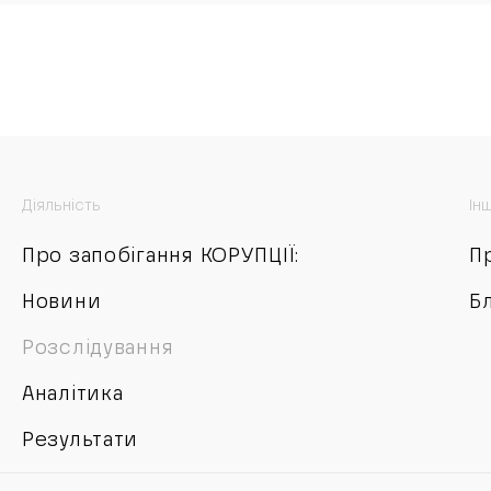
Діяльність
Ін
Про запобігання КОРУПЦІЇ:
П
Новини
Б
Розслідування
Аналітика
Результати