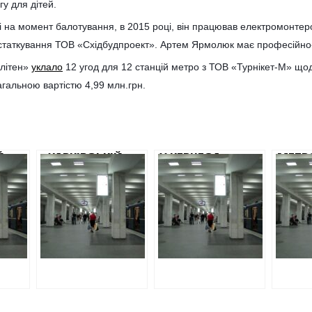
у для дітей.
 на момент балотування, в 2015 році, він працював електромонтер
статкування ТОВ «Східбудпроект». Артем Ярмолюк має професійно-т
олітен»
уклало
12 угод для 12 станцій метро з ТОВ «Турнікет-М» що
агальною вартістю 4,99 млн.грн.
Й
«ХАРКІВСЬКІЙ
У КЕРНЕСА
МЕТР
ЕН
МЕТРОПОЛІТЕН»
ПЕРЕПЛАТЯТЬ
ПОГР
В 2-
БЕЗ ПРОВЕДЕННЯ
ПОНАД 2,5
ХАРКІ
АУКЦІОНУ
МІЛЬЙОНИ
МІЛЬ
ВІДДАСТЬ 5
ГРИВЕНЬ ЗА
ГРИВЕ
МІЛЬЙОНІВ
РЕЙКИ ДЛЯ
ЗАКУ
НЕВІДОМІЙ
МЕТРОПОЛІТЕНУ
РЕЙК
ФІРМІ НА
ДОРОЖ
РОБОТИ НА
ПРОП
ТЕРИТОРІЇ ДЕПО
ВИРО