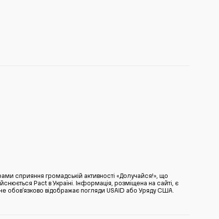
ами сприяння громадській активності «Долучайся!», що
нюється Pact в Україні. Інформація, розміщена на сайті, є
̆ не обов’язково відображає погляди USAID або Уряду США.