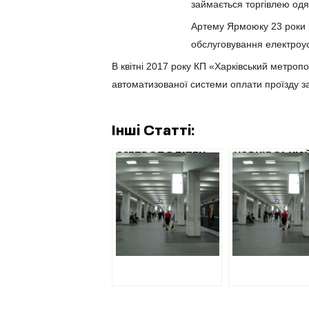
займається торгівлею одяг
Артему Ярмоюку 23 роки і
обслуговування електроу
В квітні 2017 року КП «Харківський метроп
автоматизованої системи оплати проїзду з
Інші Статті:
МЕТРОПОЛІТЕН
ХАРКІВСЬКИ
ЗАПЛАТИТЬ
МЕТРОПОЛІТ
НОВІЙ ФІРМІ 12
ПЕРЕПЛАТИВ 
МІЛЬЙОНІВ ЗА
3 РАЗИ НА
ОБСЛУГОВУВАННЯ
ЗАКУПІВЛІ
СИСТЕМИ
РУКАВИЦЬ
ОПЛАТИ