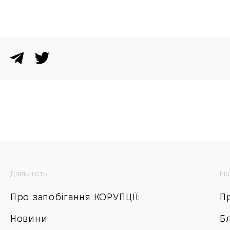
Діяльність
Ін
Про запобігання КОРУПЦІЇ:
П
Новини
Б