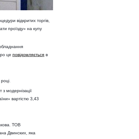
цедури відкритих торгів,
ати проїзду» на купу
 обладнання
Про це
повідомляється
в
році.
 з модернізації
аїни» вартістю 3,43
акова. ТОВ
на Двинских, яка