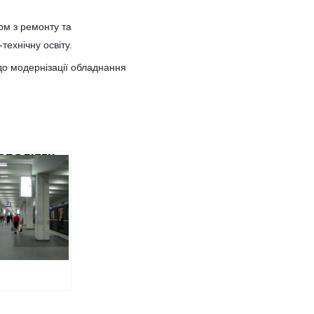
ом з ремонту та
ехнічну освіту.
до модернізації обладнання
ОПОЛІТЕН
АБУВАВ
В’ЯН НА 5,5
ЙОНА
НЬ,
ПИВШИ
И НА 60%
ЧЕ, НІЖ
ОНУЄ
БНИК