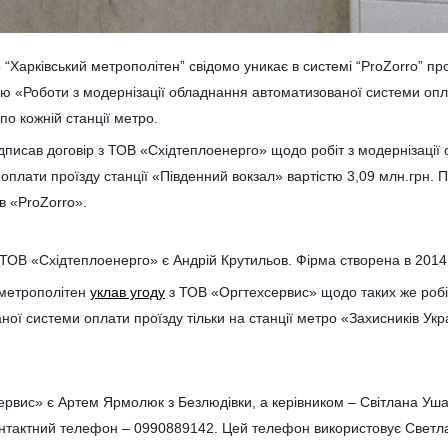
Харківський метрополітен” свідомо уникає в системі “ProZorro” про
ю «Роботи з модернізації обладнання автоматизованої системи опл
по кожній станції метро.
дписав договір з ТОВ «Східтеплоенерго» щодо робіт з модернізації
оплати проїзду станції «Південний вокзал» вартістю 3,09 млн.грн. 
в «ProZorro».
ТОВ «Східтеплоенерго» є Андрій Крутильов. Фірма створена в 2014 
 метрополітен
уклав угоду
з ТОВ «Оргтехсервис» щодо таких же робіт
ої системи оплати проїзду тільки на станції метро «Захисників Укр
рвис» є Артем Ярмолюк з Безлюдівки, а керівником – Світлана Уш
онтактний телефон – 0990889142. Цей телефон використовує Светла