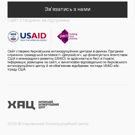
Зв'язатись з нами
Сайт створено за підтримки
Сайт створено Харківським антикорупційним центром в рамках Програми
сприяння громадській активності «Долучайся!», що фінансується Агентством
США з міжнародного розвитку (USAID) та здійснюється Pact в Україні.
Інформація, розміщена на сайті, є винятковою відповідальністю Харківського
антикорупційного центру й не обов’язково відображає погляди USAID або
Уряду США.
2026 © Харківський Антикорупційний Центр