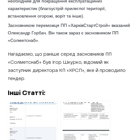
необхідним для покращення експлуатаційних
характеристик (благоустрій прилеглої території,
встановлення огорожі, воріт та інше).
Засновником переможця ПП «ХарківСтартСтрой» вказаний
Олександр Горбач. Він також зараз є засновником ПП
«Солметснаб».
Нагадаємо, що раніше серед засновників ПП
«Солметснаб» був Ігор Шкурко, відомий як
заступник директора КП «ХРСП», яке й проводило
тендер.
Інші Статті:
КОМУНАЛЬНИКИ
У КЕРНЕСА ЗА
КЕРНЕСА
ТИЖДЕНЬ
РОЗПИЛЯЛИ
ВІДРЕМОНТУЮТЬ
ТЕНДЕР НА
ШКОЛУ ЗА
РЕМОНТ БУДІВЛІ
ПІВТОРА
ВАРТІСТЮ 14
МІЛЬЙОНА