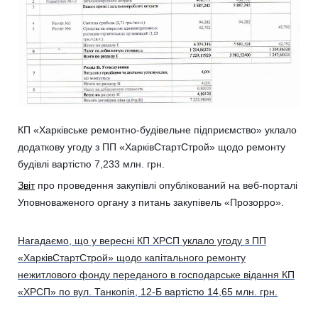
КП «Харківське ремонтно-будівельне підприємство» уклало
додаткову угоду з ПП «ХарківСтартСтрой» щодо ремонту
будівлі вартістю 7,233 млн. грн.
Звіт
про проведення закупівлі опублікований на веб-порталі
Уповноваженого органу з питань закупівель «Прозорро».
Нагадаємо, що у вересні КП ХРСП
уклало угоду
з ПП
«ХарківСтартСтрой» щодо капітального ремонту
нежитлового фонду переданого в господарське відання КП
«ХРСП» по вул. Танкопія, 12-Б вартістю 14,65 млн. грн.