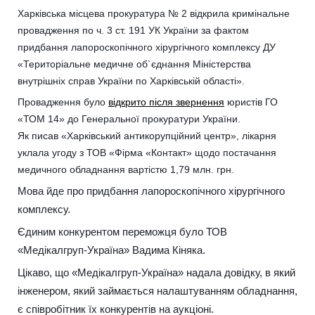
Харківська місцева прокуратура № 2 відкрила кримінальне
провадження по ч. 3 ст. 191 УК України за фактом
придбання лапороскопічного хірургічного комплексу ДУ
«Територіальне медичне об`єднання Міністерства
внутрішніх справ України по Харківській області».
Провадження було
відкрито після звернення
юристів ГО
«ТОМ 14» до Генеральної прокуратури України.
Як писав «Харківський антикорупційний центр», лікарня
уклала угоду з ТОВ «Фірма «Контакт» щодо постачання
медичного обладнання вартістю 1,79 млн. грн.
Мова йде про придбання лапороскопічного хірургічного
комплексу.
Єдиним конкурентом переможця було ТОВ
«Медікалгруп-Україна» Вадима Кіняка.
Цікаво, що «Медікалгруп-Україна» надала довідку, в який
інженером, який займається налаштуванням обладнання,
є співробітник їх конкурентів на аукціоні.