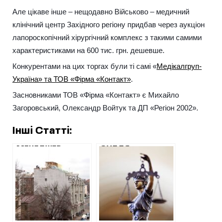
Але цікаве інше – нещодавно Військово – медичний
клінічний центр Західного регіону придбав через аукціон
лапороскопічний хірургічний комплекс з такими самими
характеристиками на 600 тис. грн. дешевше.
Конкурентами на цих торгах були ті самі «
Медікалгруп-
Україна» та ТОВ «Фірма «Контакт»
.
Засновниками ТОВ «Фірма «Контакт» є Михайло
Загоровський, Олександр Войтук та ДП «Регіон 2002».
Інші Статті:
МЕНЕДЖЕР
СУДДЯ
КЕРНЕСА
САДОВСЬКИЙ
НЕЗАКОННО
ПОВТОРНО
РОБИТЬ
ВІДМОВИВ
РЕКОНСТРУКЦІЮ
ПРОКУРАТУРІ У
ПАМ’ЯТНИКА
ДОЗВОЛІ НА
АРХІТЕКТУРИ В
ВИЇМКУ
ЦЕНТРІ ХАРКОВА
ДОКУМЕНТІВ ПО