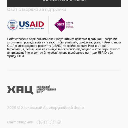
Сайт створено за підтримки
Сайт створено Харківським антикорупційним центром в рамках Програми
сприяння громадській активності «Долучайся!», що фінансується Агентством
США з міжнародного розвитку (USAID) та здійснюється Pact в Україні.
Інформація, розміщена на сайті, є винятковою відповідальністю Харківського
антикорупційного центру й не обов’язково відображає погляди USAID або
Уряду США.
2026 © Харківський Антикорупційний Центр
Сайт створили