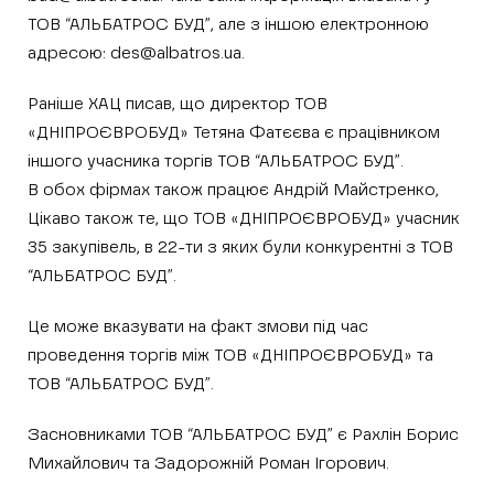
ТОВ “АЛЬБАТРОС БУД”, але з іншою електронною
адресою: des@albatros.ua.
Раніше ХАЦ писав, що директор ТОВ
«ДНІПРОЄВРОБУД» Тетяна Фатєєва є працівником
іншого учасника торгів ТОВ “АЛЬБАТРОС БУД”.
В обох фірмах також працює Андрій Майстренко,
Цікаво також те, що ТОВ «ДНІПРОЄВРОБУД» учасник
35 закупівель, в 22-ти з яких були конкурентні з ТОВ
“АЛЬБАТРОС БУД”.
Це може вказувати на факт змови під час
проведення торгів між ТОВ «ДНІПРОЄВРОБУД» та
ТОВ “АЛЬБАТРОС БУД”.
Засновниками ТОВ “АЛЬБАТРОС БУД” є Рахлін Борис
Михайлович та Задорожній Роман Ігорович.