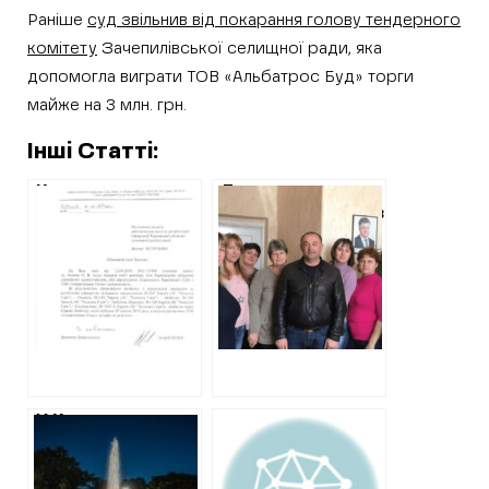
Раніше
суд звільнив від покарання голову тендерного
комітету
Зачепилівської селищної ради, яка
допомогла виграти ТОВ «Альбатрос Буд» торги
майже на 3 млн. грн.
Інші Статті:
Конкурс на
Директор
перевезення по
держпідприємства
«золотим
Юрков віддав
маршрутам»
підряд рідному
області: у
фермерському
Світличної не
господарству
укладали угоду з
через яке вже
«Укравтотранс
опинився на лаві
плюс»
підсудних
У Кернеса
витратять понад
2 мільйони євро