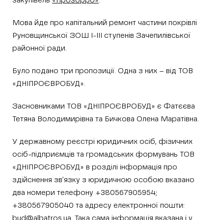
закупівель
«Прозорро»
.
Мова йде про капітальний ремонт частини покрівлі
Руновщинської ЗОШ І-ІІІ ступенів Зачепилівської
районної ради.
Було подано три пропозиції. Одна з них – від ТОВ
«ДНІПРОЄВРОБУД».
Засновниками ТОВ «ДНІПРОЄВРОБУД» є Фатєєва
Тетяна Володимирівна та Бичкова Олена Маратівна.
У державному реєстрі юридичних осіб, фізичних
осіб-підприємців та громадських формувань ТОВ
«ДНІПРОЄВРОБУД» в розділі інформація про
здійснення зв’язку з юридичною особою вказано
два номери телефону +380567905954;
+380567905040 та адресу електронної пошти:
bud@albatros.ua. Така сама інформація вказана і у