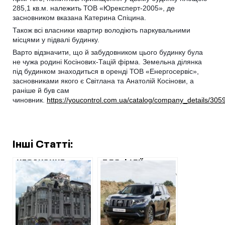
285,1 кв.м. належить ТОВ «Юрексперт-2005», де
засновником вказана Катерина Спіцина.
Також всі власники квартир володіють паркувальними
місцями у підвалі будинку.
Варто відзначити, що й забудовником цього будинку була
не чужа родині Косінових-Тацій фірма. Земельна ділянка
під будинком знаходиться в оренді ТОВ «Енергосервіс»,
засновниками якого є Світлана та Анатолій Косінови, а
раніше й був сам
чиновник.
https://youcontrol.com.ua/catalog/company_details/305
Інші Статті:
НЕЗАКОННЕ
ДЛЯ ФІЛІЇ
БУДІВНИЦТВО
«УКРГАЗВИДОБУВАННЯ»
МАНСАРДИ НА
НА ХАРКІВЩИНІ
ПУШКІНСЬКІЙ,19:
ПРИДБАЛИ
СТАЛО ВІДОМО,
ЕЛІТНУ АВТІВКУ
КОЛИ СУД
ЗА 1 МІЛЬЙОН