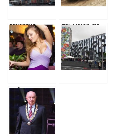
РОЗГЛЯНЕ
ГРИВЕНЬ
СПРАВУ ЩОДО
ЗАБОРОНИ РОБІТ
МАЖОРНА
ДВІ ФІРМИ, ЯКІ
ДОНЬКА МЕРА
АМКУ
ДРУЖКОВКИ, ЯКА
ПІДОЗРЮВАЛО У
ВІДМІТИЛАСЯ У
ЗМОВІ,
ДТП, ПРИДБАЛА
РОЗІГРАЛИ 5
НОВЕНЬКИЙ
МІЛЬЙОНІВ НА
«МЕРСЕДЕС»
ПОСЛУГИ
ПРИБИРАННЯ В
РЕГІОНАЛЬНОМУ
ЦЕНТРІ НАДАННЯ
НАЙБЛИЖЧЕ
АДМІН.ПОСЛУГ
ОТОЧЕННЯ
РЕКТОРА ТАЦІЯ
ПРОДОВЖУЄ
ЗАРОБЛЯТИ НА
БУДІВНИЦТВІ
БІБЛІОТЕКИ
ЮРАКАДЕМІЇ,