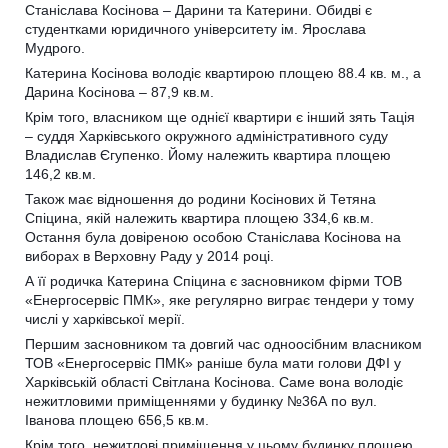
Станіслава Косінова – Дарини та Катерини. Обидві є
студентками юридичного університету ім. Ярослава
Мудрого.
Катерина Косінова володіє квартирою площею 88.4 кв. м., а
Дарина Косінова – 87,9 кв.м.
Крім того, власником ще однієї квартири є інший зять Тація
– суддя Харківського окружного адміністративного суду
Владислав Єгупенко. Йому належить квартира площею
146,2 кв.м.
Також має відношення до родини Косінових й Тетяна
Спіцина, якій належить квартира площею 334,6 кв.м.
Остання була довіреною особою Станіслава Косінова на
виборах в Верховну Раду у 2014 році.
А її родичка Катерина Спіцина є засновником фірми ТОВ
«Енергосервіс ПМК», яке регулярно виграє тендери у тому
числі у харківської мерії.
Першим засновником та довгий час одноосібним власником
ТОВ «Енергосервіс ПМК» раніше була мати голови ДФІ у
Харківській області Світлана Косінова. Саме вона володіє
нежитловими приміщеннями у будинку №36А по вул.
Іванова площею 656,5 кв.м.
Крім того, нежитлові приміщення у цьому будинку площею