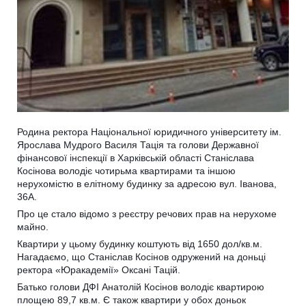
Родина ректора Національної юридичного університету ім.
Ярослава Мудрого Василя Тація та голови Державної
фінансової інспекції в Харківській області Станіслава
Косінова володіє чотирьма квартирами та іншою
нерухомістю в елітному будинку за адресою вул. Іванова,
36А.
Про це стало відомо з реєстру речових прав на нерухоме
майно.
Квартири у цьому будинку коштують від 1650 дол/кв.м.
Нагадаємо, що Станіслав Косінов одружений на доньці
ректора «Юракадемії» Оксані Тацій.
Батько голови ДФІ Анатолій Косінов володіє квартирою
площею 89,7 кв.м. Є також квартири у обох доньок