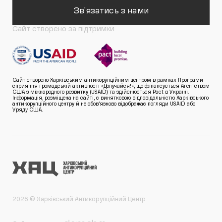
Зв'язатись з нами
Сайт створено за підтримки
Сайт створено Харківським антикорупційним центром в рамках Програми
сприяння громадській активності «Долучайся!», що фінансується Агентством
США з міжнародного розвитку (USAID) та здійснюється Pact в Україні.
Інформація, розміщена на сайті, є винятковою відповідальністю Харківського
антикорупційного центру й не обов’язково відображає погляди USAID або
Уряду США.
2026 © Харківський Антикорупційний Центр