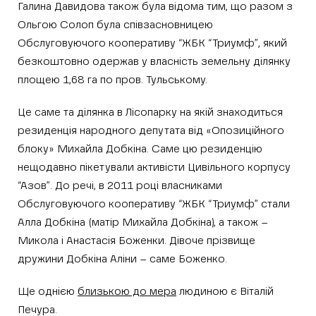
Галина Давидова також була відома тим, що разом з
Ольгою Солоп була співзасновницею
Обслуговуючого кооперативу “ЖБК “Триумф”, який
безкоштовно одержав у власність земельну ділянку
площею 1,68 га по пров. Тульському.
Це саме та ділянка в Лісопарку на якій знаходиться
резиденція народного депутата від «Опозиційного
блоку» Михайла Добкіна. Саме цю резиденцію
нещодавно пікетували активісти Цивільного корпусу
“Азов”. До речі, в 2011 році власниками
Обслуговуючого кооперативу “ЖБК “Триумф” стали
Алла Добкіна (матір Михайла Добкіна), а також –
Микола і Анастасія Боженки. Дівоче прізвище
дружини Добкіна Аліни – саме Боженко.
Ще однією
близькою до мера
людиною є Віталій
Печура.