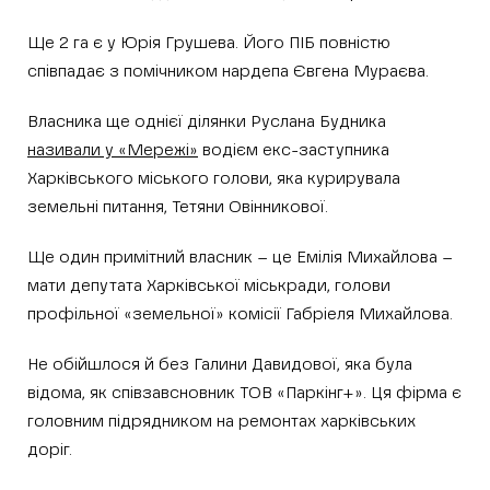
Ще 2 га є у Юрія Грушева. Його ПІБ повністю
співпадає з помічником нардепа Євгена Мураєва.
Власника ще однієї ділянки Руслана Будника
називали у «Мережі»
водієм екс-заступника
Харківського міського голови, яка курирувала
земельні питання, Тетяни Овінникової.
Ще один примітний власник – це Емілія Михайлова –
мати депутата Харківської міськради, голови
профільної «земельної» комісії Габріеля Михайлова.
Не обійшлося й без Галини Давидової, яка була
відома, як співзавсновник ТОВ «Паркінг+». Ця фірма є
головним підрядником на ремонтах харківських
доріг.