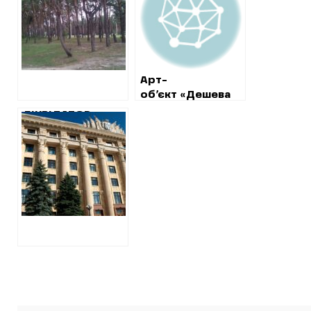
ЗАБУДОВУ
СОСНОВОГО
БОРУ ПОБЛИЗУ
«КАРАВАНА»
Арт-
об’єкт «Дешева
земля під носом
ЛІКВІДАТОР
у Кернеса»
ОБЛАСНОГО КП
ЗАЯВИВ ПРО
ЗАХОПЛЕННЯ
ЗЕМЕЛЬ
ПІДПРИЄМСТВА