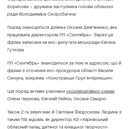
Борисова – дружина заступника голови обласної
ради Володимира Скоробагача.
Поряд знаходиться ділянка Оксани Дем’яненко, яка
працювала директором ПП «Сєнтябрь». Зараз ця
фірма записана на екс-депутата міськради Євгена
Гуткова.
ПП «Сєнтябрь» знаходиться за тією ж адресою, що й
фірми з оточення екс-прокурора області Василя
Сінчука, зокрема, «Констракшн Груп Інтернешнл».
Ще поряд активні учасники
«кооперативної схеми
:
Олена Чернова, Євгеній Лейкін, Оксана Свидло.
Також 2 га землі має й Світлана Федосєєва. Людина з
таким ПІБ відома, як директор КЗ «Харківський
обласний палац дитячої та юнацької творчості».