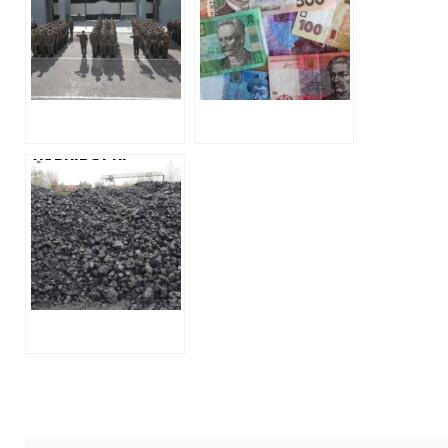
МІСТЕЧКА
ВІЙСЬКОВИХ
НАЦГВАРДІЇ
ПЛАНУЄ РОБОТИ
ФІРМА З
«ЧОРНОГО
СПИСКУ» АМКУ
ХАРКІВСЬКІ
ПРИКОРДОННИКИ
ЗАКУПЛЯТЬ
ВУГІЛЛЯ У ФІРМИ
ДОНЧАНИНА,
ЯКИЙ
СПЕЦІАЛІЗУЄТЬСЯ
НА ПОСТАВКАХ З
ОРДЛО