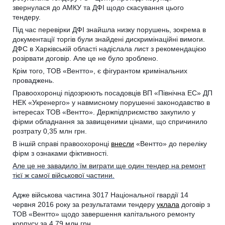
звернулася до АМКУ та ДФІ щодо скасування цього
тендеру.
Під час перевірки ДФІ знайшла низку порушень, зокрема в
документації торгів були знайдені дискримінаційні вимоги.
ДФС в Харківській області надіслала лист з рекомендацією
розірвати договір. Але це не було зроблено.
Крім того, ТОВ «Вентто», є фігурантом кримінальних
проваджень.
Правоохоронці підозрюють посадовців ВП «Північна ЕС» ДП
НЕК «Укренерго» у навмисному порушенні законодавство в
інтересах ТОВ «Вентто». Держпідприємство закупило у
фірми обладнання за завищеними цінами, що спричинило
розтрату 0,35 млн грн.
В іншій справі правоохоронці
внесли
«Вентто» до переліку
фірм з ознаками фіктивності.
Але це не завадило їм виграти ще один тендер на ремонт
тієї ж самої військової частини.
Адже військова частина 3017 Національної гвардії 14
червня 2016 року за результатами тендеру
уклала
договір з
ТОВ «Вентто» щодо завершення капітального ремонту
корпусу за 4,79 млн грн.