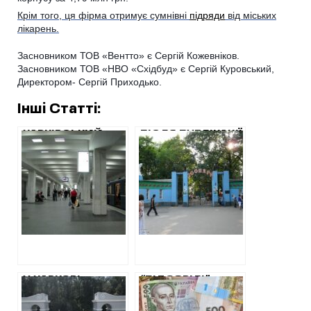
Крім того, ця фірма отримує сумнівні
підряди
від міських
лікарень.
Засновником ТОВ «Вентто» є Сергій Кожевніков.
Засновником ТОВ «НВО «Східбуд» є Сергій Куровський,
Директором- Сергій Приходько.
Інші Статті:
ХАРКІВСЬКИЙ
ПІСЛЯ ПУБЛІКАЦІЇ
МЕТРОПОЛІТЕН
ХАЦ ЗООПАРК НЕ
ОШТРАФУВАЛИ
СТАВ
ЗА ПОРУШЕННЯ
ПІДПИСУВАТИ
АНТИМОНОПОЛЬНОГО
ДОГОВІР З
ЗАКОНОДАВСТВА
ФІКТИВНОЮ
НА РИНКУ
ФІРМОЮ
РЕКЛАМИ
У ХАРКОВІ
“ПІДОЗРІЛІ”
РЕМОНТ
ПІДРЯДНИКИ У
ВІЙСЬКОВОГО
ХАРКІВСЬКИХ