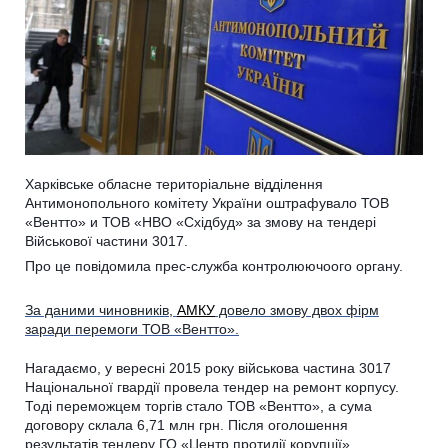
Харківське обласне територіальне відділення
Антимонопольного комітету України оштрафувало ТОВ
«Вентто» и ТОВ «НВО «Східбуд» за змову на тендері
Військової частини 3017.
Про це повідомила прес-служба контролюючоого органу.
За даними чиновників,
АМКУ
довело змову двох фірм
заради перемоги ТОВ «Вентто».
Нагадаємо, у вересні 2015 року військова частина 3017
Національної гвардії провела тендер на ремонт корпусу.
Тоді переможцем торгів стало ТОВ «Вентто», а сума
договору склала 6,71 млн грн. Після оголошення
результатів тендеру ГО «Центр протидії корупції»