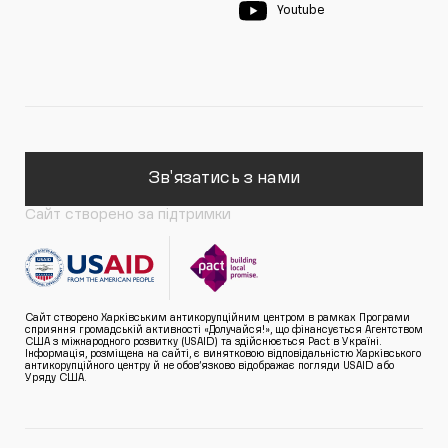
Youtube
Зв'язатись з нами
Сайт створено за підтримки
Сайт створено Харківським антикорупційним центром в рамках Програми
сприяння громадській активності «Долучайся!», що фінансується Агентством
США з міжнародного розвитку (USAID) та здійснюється Pact в Україні.
Інформація, розміщена на сайті, є винятковою відповідальністю Харківського
антикорупційного центру й не обов’язково відображає погляди USAID або
Уряду США.