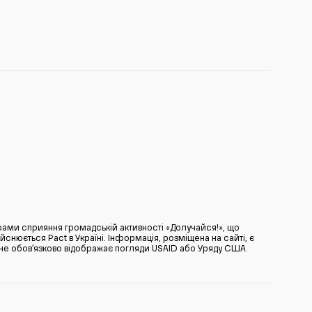
ами сприяння громадській активності «Долучайся!», що
нюється Pact в Україні. Інформація, розміщена на сайті, є
̆ не обов’язково відображає погляди USAID або Уряду США.