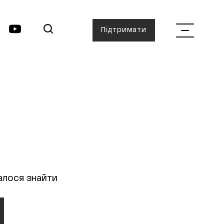
Підтримати
алося знайти